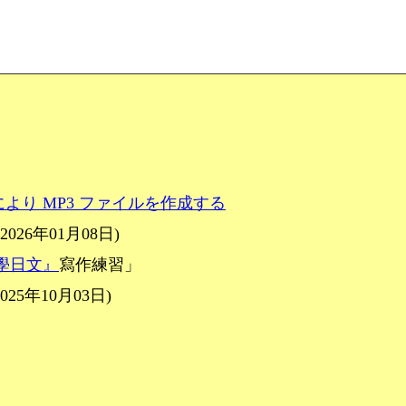
声合成により MP3 ファイルを作成する
26年01月08日)
科學日文』
寫作練習」
25年10月03日)