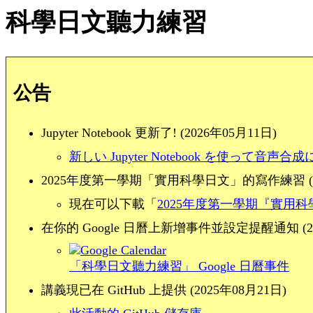
科學日文聽力練習
公告
Jupyter Notebook 更新了! (2026年05月11日)
新しい Jupyter Notebook を使って音
2025年度第一學期「實用科學日文」的寫作練習 (20
現在可以下載「
2025年度第一學期『實用
在你的 Google 日曆上新增事件並設定提醒通知 (20
「科學日文聽力練習」 Google 日曆事件
講義現已在 GitHub 上提供 (2025年08月21日)