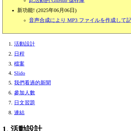
此活動的 GitHub 儲存庫
新功能! (2025年06月06日)
音声合成により MP3 ファイルを作成して
活動設計
日程
檔案
Slido
我們看過的新聞
參加人數
日文習題
連結
1. 活動設計