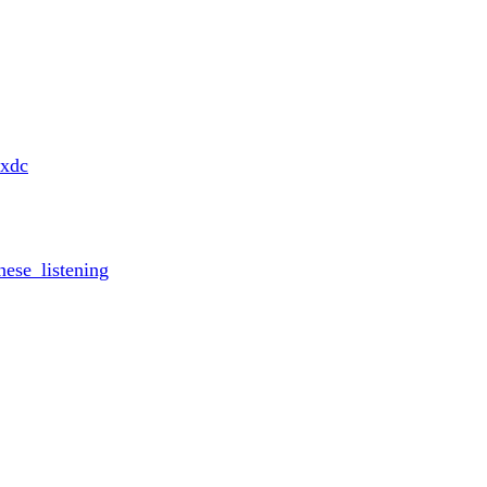
-xdc
nese_listening