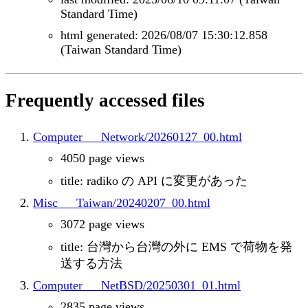
Standard Time)
html generated: 2026/08/07 15:30:12.858
(Taiwan Standard Time)
Frequently accessed files
Computer___Network/20260127_00.html
4050 page views
title: radiko の API に変更があった
Misc___Taiwan/20240207_00.html
3072 page views
title: 台灣から台灣の外に EMS で荷物を発
送する方法
Computer___NetBSD/20250301_01.html
2835 page views