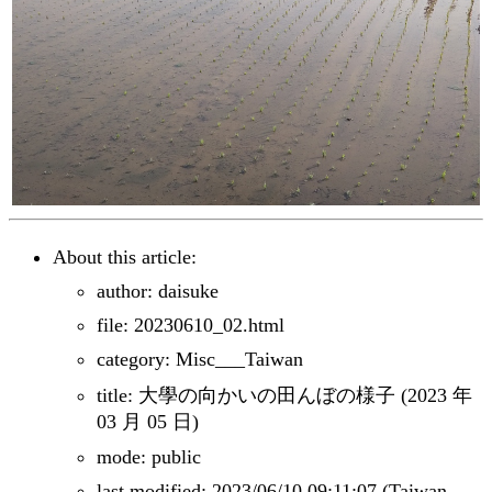
About this article:
author: daisuke
file: 20230610_02.html
category: Misc___Taiwan
title: 大學の向かいの田んぼの様子 (2023 年
03 月 05 日)
mode: public
last modified: 2023/06/10 09:11:07 (Taiwan