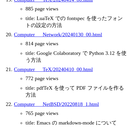
885 page views
title: LuaTeX での fontspec を使ったフォン
トの設定の方法
Computer___Network/20240130_00.html
814 page views
title: Google Colaboratory で Python 3.12 を使
う方法
Computer___TeX/20240410_00.html
772 page views
title: pdfTeX を使って PDF ファイルを作る
方法
Computer___NetBSD/20220818_1.html
765 page views
title: Emacs の markdown-mode について