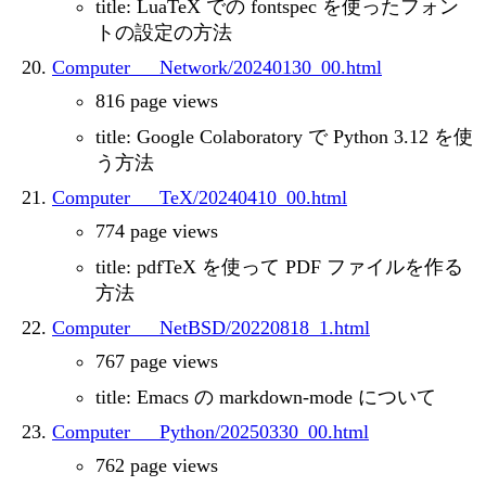
title: LuaTeX での fontspec を使ったフォン
トの設定の方法
Computer___Network/20240130_00.html
816 page views
title: Google Colaboratory で Python 3.12 を使
う方法
Computer___TeX/20240410_00.html
774 page views
title: pdfTeX を使って PDF ファイルを作る
方法
Computer___NetBSD/20220818_1.html
767 page views
title: Emacs の markdown-mode について
Computer___Python/20250330_00.html
762 page views