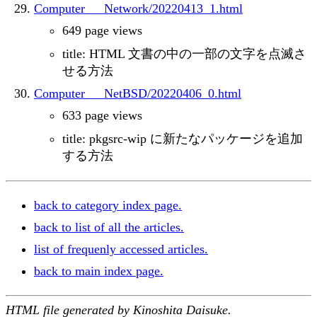
Computer___Network/20220413_1.html
649 page views
title: HTML 文書の中の一部の文字を点滅さ
せる方法
Computer___NetBSD/20220406_0.html
633 page views
title: pkgsrc-wip に新たなパッケージを追加
する方法
back to category index page.
back to list of all the articles.
list of frequenly accessed articles.
back to main index page.
HTML file generated by Kinoshita Daisuke.