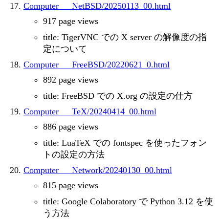
Computer___NetBSD/20250113_00.html
917 page views
title: TigerVNC での X server の解像度の指
定について
Computer___FreeBSD/20220621_0.html
892 page views
title: FreeBSD での X.org の設定の仕方
Computer___TeX/20240414_00.html
886 page views
title: LuaTeX での fontspec を使ったフォン
トの設定の方法
Computer___Network/20240130_00.html
815 page views
title: Google Colaboratory で Python 3.12 を使
う方法