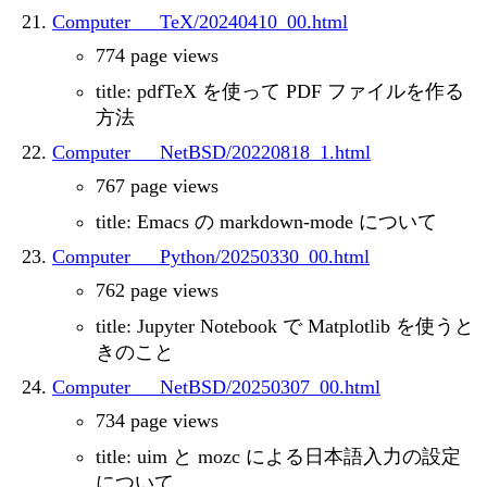
Computer___TeX/20240410_00.html
774 page views
title: pdfTeX を使って PDF ファイルを作る
方法
Computer___NetBSD/20220818_1.html
767 page views
title: Emacs の markdown-mode について
Computer___Python/20250330_00.html
762 page views
title: Jupyter Notebook で Matplotlib を使うと
きのこと
Computer___NetBSD/20250307_00.html
734 page views
title: uim と mozc による日本語入力の設定
について