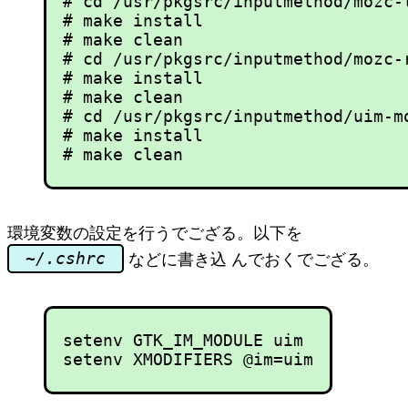
# cd /usr/pkgsrc/inputmethod/mozc-t
# make install

# make clean

# cd /usr/pkgsrc/inputmethod/mozc-r
# make install

# make clean

# cd /usr/pkgsrc/inputmethod/uim-mo
# make install

環境変数の設定を行うでござる。以下を
~/.cshrc
などに書き込 んでおくでござる。
setenv GTK_IM_MODULE uim
