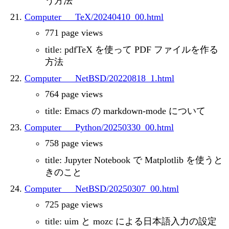
う方法
Computer___TeX/20240410_00.html
771 page views
title: pdfTeX を使って PDF ファイルを作る
方法
Computer___NetBSD/20220818_1.html
764 page views
title: Emacs の markdown-mode について
Computer___Python/20250330_00.html
758 page views
title: Jupyter Notebook で Matplotlib を使うと
きのこと
Computer___NetBSD/20250307_00.html
725 page views
title: uim と mozc による日本語入力の設定