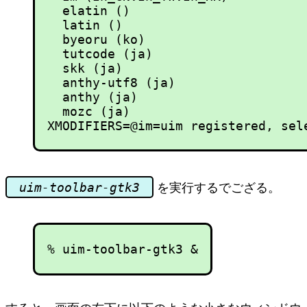
  elatin ()

  latin ()

  byeoru (ko)

  tutcode (ja)

  skk (ja)

  anthy-utf8 (ja)

  anthy (ja)

  mozc (ja)

uim-toolbar-gtk3
を実行するでござる。