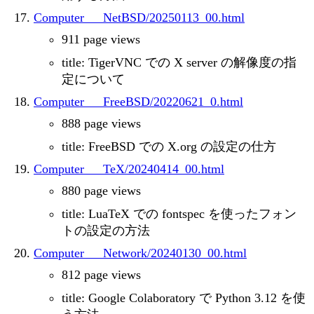
Computer___NetBSD/20250113_00.html
911 page views
title: TigerVNC での X server の解像度の指
定について
Computer___FreeBSD/20220621_0.html
888 page views
title: FreeBSD での X.org の設定の仕方
Computer___TeX/20240414_00.html
880 page views
title: LuaTeX での fontspec を使ったフォン
トの設定の方法
Computer___Network/20240130_00.html
812 page views
title: Google Colaboratory で Python 3.12 を使