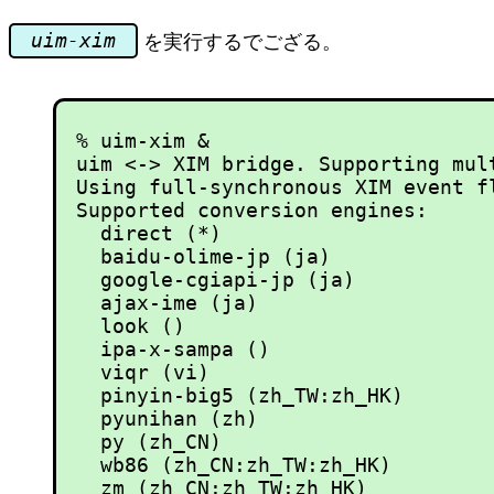
uim-xim
を実行するでござる。
% uim-xim &

uim <-> XIM bridge. Supporting mult
Using full-synchronous XIM event fl
Supported conversion engines:

  direct (*)

  baidu-olime-jp (ja)

  google-cgiapi-jp (ja)

  ajax-ime (ja)

  look ()

  ipa-x-sampa ()

  viqr (vi)

  pinyin-big5 (zh_TW:zh_HK)

  pyunihan (zh)

  py (zh_CN)

  wb86 (zh_CN:zh_TW:zh_HK)

  zm (zh_CN:zh_TW:zh_HK)
