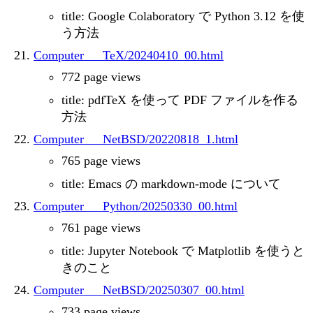
title: Google Colaboratory で Python 3.12 を使
う方法
Computer___TeX/20240410_00.html
772 page views
title: pdfTeX を使って PDF ファイルを作る
方法
Computer___NetBSD/20220818_1.html
765 page views
title: Emacs の markdown-mode について
Computer___Python/20250330_00.html
761 page views
title: Jupyter Notebook で Matplotlib を使うと
きのこと
Computer___NetBSD/20250307_00.html
733 page views