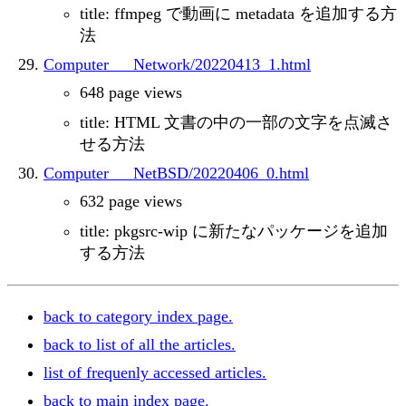
title: ffmpeg で動画に metadata を追加する方
法
Computer___Network/20220413_1.html
648 page views
title: HTML 文書の中の一部の文字を点滅さ
せる方法
Computer___NetBSD/20220406_0.html
632 page views
title: pkgsrc-wip に新たなパッケージを追加
する方法
back to category index page.
back to list of all the articles.
list of frequenly accessed articles.
back to main index page.