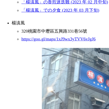
「楊滇風」の香煎迷迭雞 (2023 年 02 月中旬)
「楊滇風」での夕食 (2023 年 03 月下旬)
楊滇風
320桃園市中壢區五興路331巷56號
https://goo.gl/maps/1xJ9wx3yTVV6vJgJ6