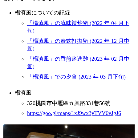
楊滇風についての記録
「楊滇風」の滇味辣炒豬 (2022 年 04 月下
旬)
「楊滇風」の泰式打拋豬 (2022 年 12 月中
旬)
「楊滇風」の香煎迷迭雞 (2023 年 02 月中
旬)
「楊滇風」での夕食 (2023 年 03 月下旬)
楊滇風
320桃園市中壢區五興路331巷56號
https://goo.gl/maps/1xJ9wx3yTVV6vJgJ6