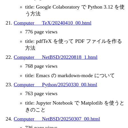
title: Google Colaboratory で Python 3.12 を使
う方法
Computer___TeX/20240410_00.html
776 page views
title: pdfTeX を使って PDF ファイルを作る
方法
Computer___NetBSD/20220818_1.html
768 page views
title: Emacs の markdown-mode について
Computer___Python/20250330_00.html
763 page views
title: Jupyter Notebook で Matplotlib を使うと
きのこと
Computer___NetBSD/20250307_00.html
736 page views