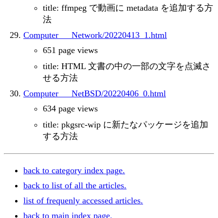
title: ffmpeg で動画に metadata を追加する方
法
Computer___Network/20220413_1.html
651 page views
title: HTML 文書の中の一部の文字を点滅さ
せる方法
Computer___NetBSD/20220406_0.html
634 page views
title: pkgsrc-wip に新たなパッケージを追加
する方法
back to category index page.
back to list of all the articles.
list of frequenly accessed articles.
back to main index page.