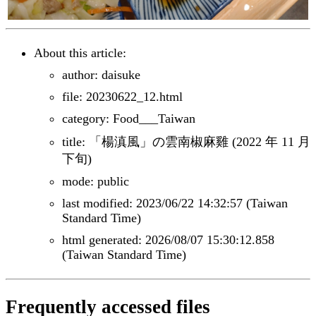
About this article:
author: daisuke
file: 20230622_12.html
category: Food___Taiwan
title: 「楊滇風」の雲南椒麻雞 (2022 年 11 月
下旬)
mode: public
last modified: 2023/06/22 14:32:57 (Taiwan
Standard Time)
html generated: 2026/08/07 15:30:12.858
(Taiwan Standard Time)
Frequently accessed files