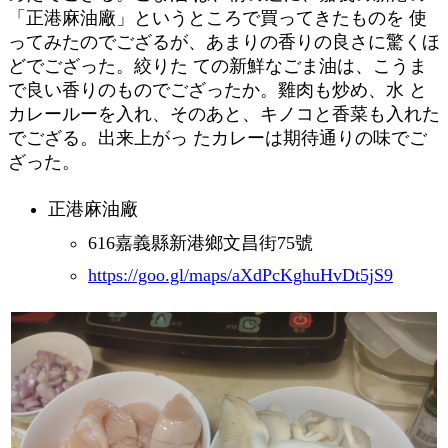
「正港麻油廠」というところで買ってきたものを 使
ってみたのでござるが、あまりの香りの良さに驚くほ
どでござった。絞りた ての新鮮なごま油は、こうま
で良い香りのものでござったか。雞肉も炒め、水 と
カレールーを入れ、そのあと、キノコと香菜も入れた
でござる。出来上がっ たカレーは期待通りの味でご
ざった。
正港麻油廠
616嘉義縣新港鄉文昌街75號
https://goo.gl/maps/aXdPcKghuHvDt5jS9