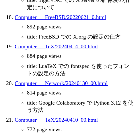
title: TigerVNC での X server の解像度の指
定について
Computer___FreeBSD/20220621_0.html
892 page views
title: FreeBSD での X.org の設定の仕方
Computer___TeX/20240414_00.html
884 page views
title: LuaTeX での fontspec を使ったフォン
トの設定の方法
Computer___Network/20240130_00.html
814 page views
title: Google Colaboratory で Python 3.12 を使
う方法
Computer___TeX/20240410_00.html
772 page views