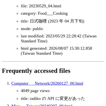
file: 20230529_04.html
category: Food___Cooking
title: 日式咖哩 (2023 年 04 月下旬)
mode: public
last modified: 2023/05/29 22:28:42 (Taiwan
Standard Time)
html generated: 2026/08/07 15:30:12.858
(Taiwan Standard Time)
Frequently accessed files
Computer___Network/20260127_00.html
4049 page views
title: radiko の API に変更があった