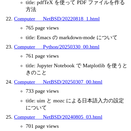
title: pdfTeX を使って PDF ファイルを作る
方法
Computer___NetBSD/20220818_1.html
765 page views
title: Emacs の markdown-mode について
Computer___Python/20250330_00.html
761 page views
title: Jupyter Notebook で Matplotlib を使うと
きのこと
Computer___NetBSD/20250307_00.html
733 page views
title: uim と mozc による日本語入力の設定
について
Computer___NetBSD/20240805_03.html
701 page views