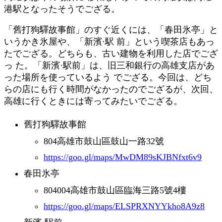
港駅となったそうでござる。
「舊打狗驛故事館」のすぐ近くには、「春田氷亭」と
いうかき氷屋や、「新濱·駅 前」という喫茶店もあっ
たでござる。どちらも、古い建物を利用した店でござ
っ た。「新濱·駅前」は、旧三和銀行の高雄支店があ
った場所を使っているよう でござる。今回は、どち
らの店にも行く時間がなかったのでござるが、次回、
高雄に行くときには寄ってみたいでござる。
舊打狗驛故事館
804高雄市鼓山區鼓山一路32號
https://goo.gl/maps/MwDM89sKJBNfxt6v9
春田氷亭
804004高雄市鼓山區臨海三路5號4樓
https://goo.gl/maps/ELSPRXNYYkho8A9z8