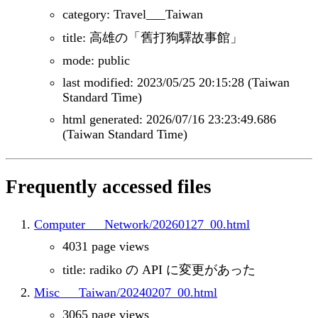
category: Travel___Taiwan
title: 高雄の「舊打狗驛故事館」
mode: public
last modified: 2023/05/25 20:15:28 (Taiwan
Standard Time)
html generated: 2026/07/16 23:23:49.686
(Taiwan Standard Time)
Frequently accessed files
Computer___Network/20260127_00.html
4031 page views
title: radiko の API に変更があった
Misc___Taiwan/20240207_00.html
3065 page views