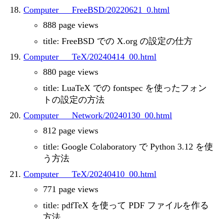
Computer___FreeBSD/20220621_0.html
888 page views
title: FreeBSD での X.org の設定の仕方
Computer___TeX/20240414_00.html
880 page views
title: LuaTeX での fontspec を使ったフォン
トの設定の方法
Computer___Network/20240130_00.html
812 page views
title: Google Colaboratory で Python 3.12 を使
う方法
Computer___TeX/20240410_00.html
771 page views
title: pdfTeX を使って PDF ファイルを作る
方法