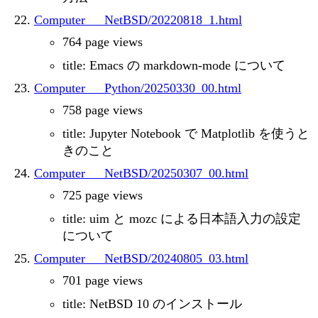
Computer___NetBSD/20220818_1.html
764 page views
title: Emacs の markdown-mode について
Computer___Python/20250330_00.html
758 page views
title: Jupyter Notebook で Matplotlib を使うと
きのこと
Computer___NetBSD/20250307_00.html
725 page views
title: uim と mozc による日本語入力の設定
について
Computer___NetBSD/20240805_03.html
701 page views
title: NetBSD 10 のインストール