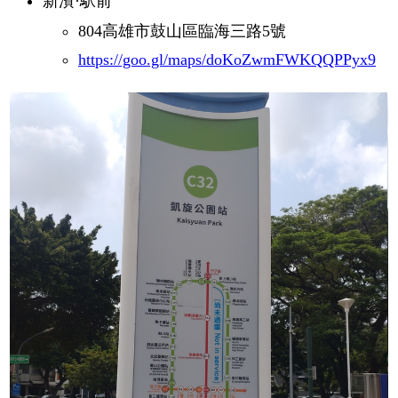
新濱·駅前
804高雄市鼓山區臨海三路5號
https://goo.gl/maps/doKoZwmFWKQQPPyx9