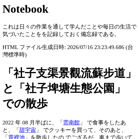
Notebook
これは日々の作業を通して学んだことや毎日の生活で
気づいたことをを記録しておく備忘録である。
HTML ファイル生成日時: 2026/07/16 23:23:49.686 (台
灣標準時)
「社子支渠景觀流蘇步道」
と「社子埤塘生態公園」
での散歩
2022 年 08 月半ばに、「
雲南館
」 で食事をしたあ
と、「
甜宇宙
」 でクッキーを買って、そのあと、
「
霄裡池
」を散歩したの でござるが、車まで歩いて