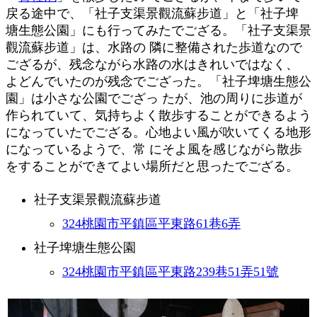
戻る途中で、「社子支渠景觀流蘇步道」と「社子埤
塘生態公園」にも行ってみたでござる。「社子支渠景
觀流蘇步道」は、水路の 隣に整備された歩道なので
ござるが、残念ながら水路の水はきれいではなく、
よどんでいたのが残念でござった。「社子埤塘生態公
園」は小さな公園でござっ たが、池の周りに歩道が
作られていて、気持ちよく散歩することができるよう
になっていたでござる。心地よい風が吹いてくる地形
になっているようで、常 にそよ風を感じながら散歩
をすることができてよい場所だと思ったでござる。
社子支渠景觀流蘇步道
324桃園市平鎮區平東路61巷6弄
社子埤塘生態公園
324桃園市平鎮區平東路239巷51弄51號