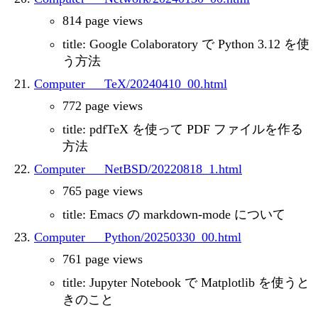
814 page views
title: Google Colaboratory で Python 3.12 を使
う方法
Computer___TeX/20240410_00.html
772 page views
title: pdfTeX を使って PDF ファイルを作る
方法
Computer___NetBSD/20220818_1.html
765 page views
title: Emacs の markdown-mode について
Computer___Python/20250330_00.html
761 page views
title: Jupyter Notebook で Matplotlib を使うと
きのこと