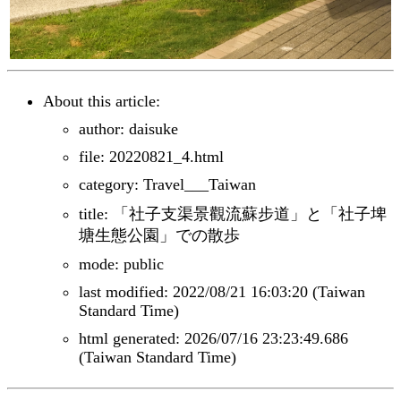
About this article:
author: daisuke
file: 20220821_4.html
category: Travel___Taiwan
title: 「社子支渠景觀流蘇步道」と「社子埤
塘生態公園」での散歩
mode: public
last modified: 2022/08/21 16:03:20 (Taiwan
Standard Time)
html generated: 2026/07/16 23:23:49.686
(Taiwan Standard Time)