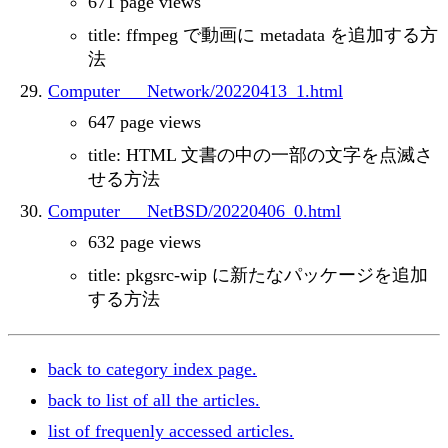
671 page views
title: ffmpeg で動画に metadata を追加する方
法
Computer___Network/20220413_1.html
647 page views
title: HTML 文書の中の一部の文字を点滅さ
せる方法
Computer___NetBSD/20220406_0.html
632 page views
title: pkgsrc-wip に新たなパッケージを追加
する方法
back to category index page.
back to list of all the articles.
list of frequenly accessed articles.