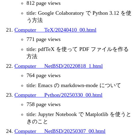
812 page views
title: Google Colaboratory で Python 3.12 を使
う方法
Computer___TeX/20240410_00.html
771 page views
title: pdfTeX を使って PDF ファイルを作る
方法
Computer___NetBSD/20220818_1.html
764 page views
title: Emacs の markdown-mode について
Computer___Python/20250330_00.html
758 page views
title: Jupyter Notebook で Matplotlib を使うと
きのこと
Computer___NetBSD/20250307_00.html