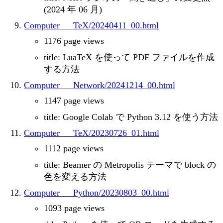
(2024 年 06 月)
Computer___TeX/20240411_00.html
1176 page views
title: LuaTeX を使って PDF ファイルを作成
する方法
Computer___Network/20241214_00.html
1147 page views
title: Google Colab で Python 3.12 を使う方法
Computer___TeX/20230726_01.html
1112 page views
title: Beamer の Metropolis テーマで block の
色を変える方法
Computer___Python/20230803_00.html
1093 page views