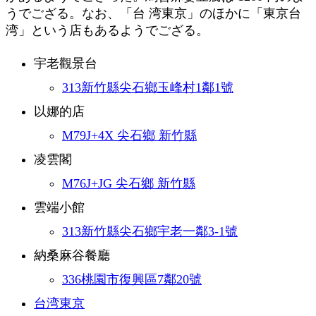
うでござる。なお、「台 湾東京」のほかに「東京台
湾」という店もあるようでござる。
宇老觀景台
313新竹縣尖石鄉玉峰村1鄰1號
以娜的店
M79J+4X 尖石鄉 新竹縣
凌雲閣
M76J+JG 尖石鄉 新竹縣
雲端小館
313新竹縣尖石鄉宇老一鄰3-1號
納桑麻谷餐廳
336桃園市復興區7鄰20號
台湾東京