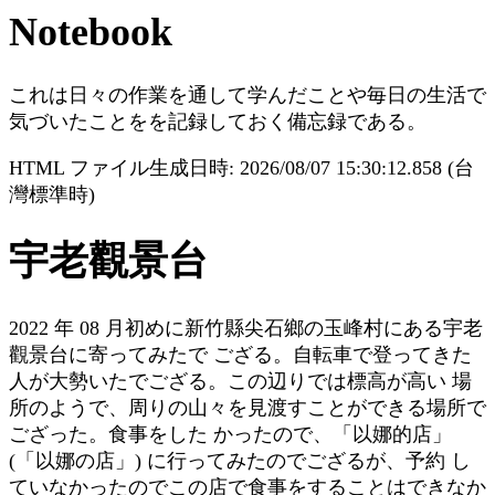
Notebook
これは日々の作業を通して学んだことや毎日の生活で
気づいたことをを記録しておく備忘録である。
HTML ファイル生成日時: 2026/08/07 15:30:12.858 (台
灣標準時)
宇老觀景台
2022 年 08 月初めに新竹縣尖石鄉の玉峰村にある宇老
觀景台に寄ってみたで ござる。自転車で登ってきた
人が大勢いたでござる。この辺りでは標高が高い 場
所のようで、周りの山々を見渡すことができる場所で
ござった。食事をした かったので、「以娜的店」
(「以娜の店」) に行ってみたのでござるが、予約 し
ていなかったのでこの店で食事をすることはできなか