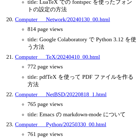
title: LuaTeX での fontspec を使ったフォン
トの設定の方法
Computer___Network/20240130_00.html
814 page views
title: Google Colaboratory で Python 3.12 を使
う方法
Computer___TeX/20240410_00.html
772 page views
title: pdfTeX を使って PDF ファイルを作る
方法
Computer___NetBSD/20220818_1.html
765 page views
title: Emacs の markdown-mode について
Computer___Python/20250330_00.html
761 page views