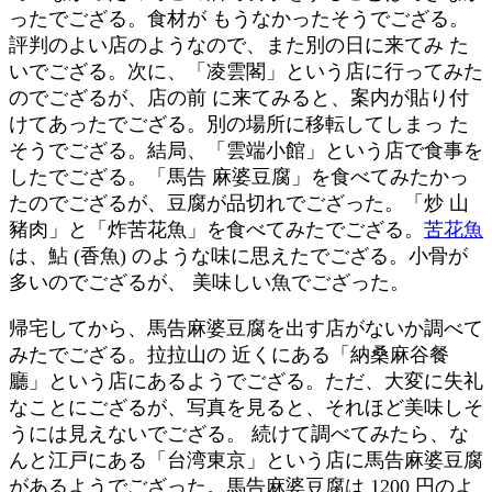
ったでござる。食材が もうなかったそうでござる。
評判のよい店のようなので、また別の日に来てみ た
いでござる。次に、「凌雲閣」という店に行ってみた
のでござるが、店の前 に来てみると、案内が貼り付
けてあったでござる。別の場所に移転してしまっ た
そうでござる。結局、「雲端小館」という店で食事を
したでござる。「馬告 麻婆豆腐」を食べてみたかっ
たのでござるが、豆腐が品切れでござった。「炒 山
豬肉」と「炸苦花魚」を食べてみたでござる。
苦花魚
は、鮎 (香魚) のような味に思えたでござる。小骨が
多いのでござるが、 美味しい魚でござった。
帰宅してから、馬告麻婆豆腐を出す店がないか調べて
みたでござる。拉拉山の 近くにある「納桑麻谷餐
廳」という店にあるようでござる。ただ、大変に失礼
なことにござるが、写真を見ると、それほど美味しそ
うには見えないでござる。 続けて調べてみたら、な
んと江戸にある「台湾東京」という店に馬告麻婆豆腐
があるようでござった。馬告麻婆豆腐は 1200 円のよ