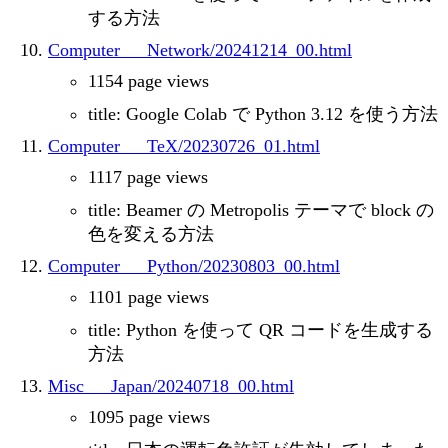
する方法
Computer___Network/20241214_00.html
1154 page views
title: Google Colab で Python 3.12 を使う方法
Computer___TeX/20230726_01.html
1117 page views
title: Beamer の Metropolis テーマで block の
色を変える方法
Computer___Python/20230803_00.html
1101 page views
title: Python を使って QR コードを生成する
方法
Misc___Japan/20240718_00.html
1095 page views