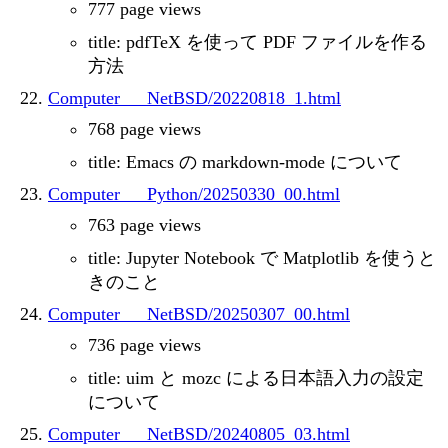
777 page views
title: pdfTeX を使って PDF ファイルを作る
方法
Computer___NetBSD/20220818_1.html
768 page views
title: Emacs の markdown-mode について
Computer___Python/20250330_00.html
763 page views
title: Jupyter Notebook で Matplotlib を使うと
きのこと
Computer___NetBSD/20250307_00.html
736 page views
title: uim と mozc による日本語入力の設定
について
Computer___NetBSD/20240805_03.html