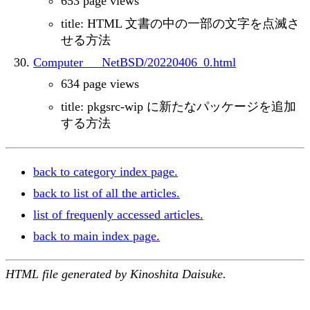
653 page views
title: HTML 文書の中の一部の文字を点滅さ
せる方法
Computer___NetBSD/20220406_0.html
634 page views
title: pkgsrc-wip に新たなパッケージを追加
する方法
back to category index page.
back to list of all the articles.
list of frequenly accessed articles.
back to main index page.
HTML file generated by Kinoshita Daisuke.