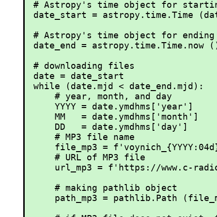
# Astropy's time object for startin
date_start = astropy.time.Time (da
# Astropy's time object for ending 
date_end = astropy.time.Time.now ()
# downloading files

date = date_start

while (date.mjd < date_end.mjd):

    # year, month, and day

    YYYY = date.ymdhms['year']

    MM   = date.ymdhms['month']

    DD   = date.ymdhms['day']

    # MP3 file name

    file_mp3 = f'voynich_{YYYY:04d}
    # URL of MP3 file

    url_mp3 = f'https://www.c-radi
    # making pathlib object

    path_mp3 = pathlib.Path (file_m