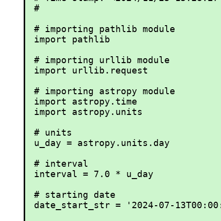
#

# importing pathlib module

import pathlib

# importing urllib module

import urllib.request

# importing astropy module

import astropy.time

import astropy.units

# units

u_day = astropy.units.day

# interval

interval = 7.0 * u_day

# starting date

date_start_str = '2024-07-13T00:00: