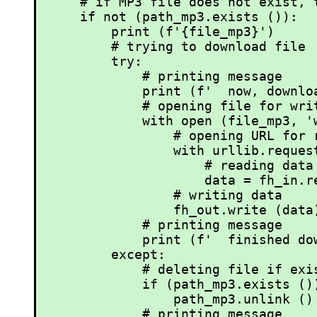
    # if MP3 file does not exist, t
    if not (path_mp3.exists ()):

        print (f'{file_mp3}')

        # trying to download file

        try:

            # printing message

            print (f'  now, downloa
            # opening file for writ
            with open (file_mp3, 'w
                # opening URL for r
                with urllib.request
                    # reading data

                    data = fh_in.re
                # writing data

                fh_out.write (data)
            # printing message

            print (f'  finished dow
        except:

            # deleting file if exis
            if (path_mp3.exists ())
                path_mp3.unlink ()

            # printing message
