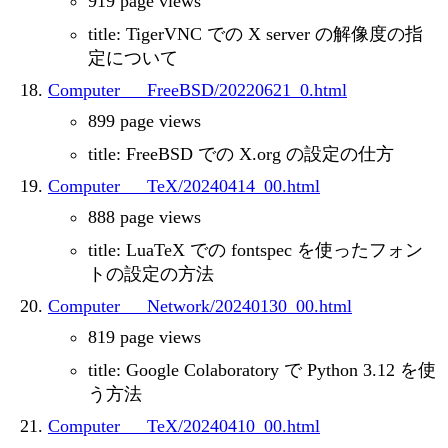
919 page views
title: TigerVNC での X server の解像度の指
定について
Computer___FreeBSD/20220621_0.html
899 page views
title: FreeBSD での X.org の設定の仕方
Computer___TeX/20240414_00.html
888 page views
title: LuaTeX での fontspec を使ったフォン
トの設定の方法
Computer___Network/20240130_00.html
819 page views
title: Google Colaboratory で Python 3.12 を使
う方法
Computer___TeX/20240410_00.html