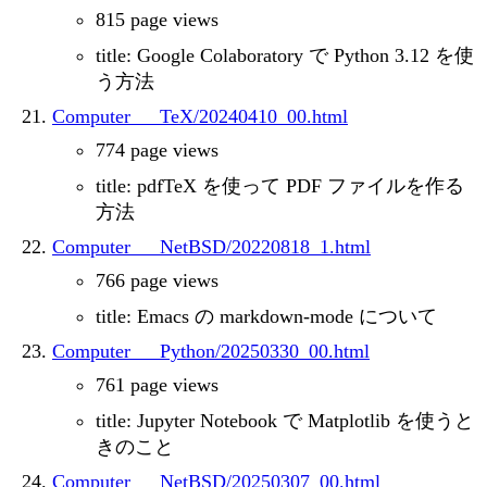
815 page views
title: Google Colaboratory で Python 3.12 を使
う方法
Computer___TeX/20240410_00.html
774 page views
title: pdfTeX を使って PDF ファイルを作る
方法
Computer___NetBSD/20220818_1.html
766 page views
title: Emacs の markdown-mode について
Computer___Python/20250330_00.html
761 page views
title: Jupyter Notebook で Matplotlib を使うと
きのこと
Computer___NetBSD/20250307_00.html