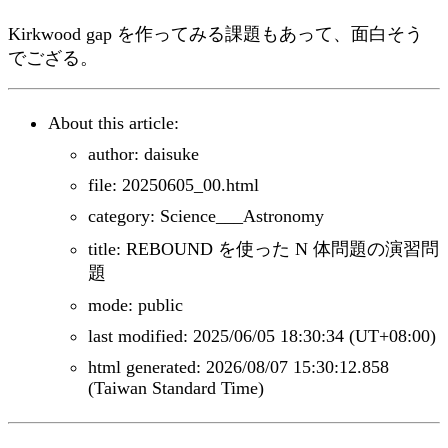
Kirkwood gap を作ってみる課題もあって、面白そう
でござる。
About this article:
author: daisuke
file: 20250605_00.html
category: Science___Astronomy
title: REBOUND を使った N 体問題の演習問
題
mode: public
last modified: 2025/06/05 18:30:34 (UT+08:00)
html generated: 2026/08/07 15:30:12.858
(Taiwan Standard Time)