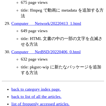
675 page views
title: ffmpeg で動画に metadata を追加する方
法
Computer___Network/20220413_1.html
649 page views
title: HTML 文書の中の一部の文字を点滅さ
せる方法
Computer___NetBSD/20220406_0.html
632 page views
title: pkgsrc-wip に新たなパッケージを追加
する方法
back to category index page.
back to list of all the articles.
list of frequenly accessed articles.