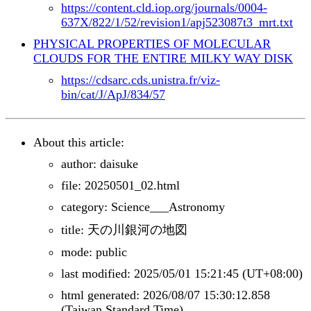
https://content.cld.iop.org/journals/0004-
637X/822/1/52/revision1/apj523087t3_mrt.txt
PHYSICAL PROPERTIES OF MOLECULAR
CLOUDS FOR THE ENTIRE MILKY WAY DISK
https://cdsarc.cds.unistra.fr/viz-
bin/cat/J/ApJ/834/57
About this article:
author: daisuke
file: 20250501_02.html
category: Science___Astronomy
title: 天の川銀河の地図
mode: public
last modified: 2025/05/01 15:21:45 (UT+08:00)
html generated: 2026/08/07 15:30:12.858
(Taiwan Standard Time)