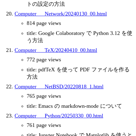
トの設定の方法
Computer___Network/20240130_00.html
814 page views
title: Google Colaboratory で Python 3.12 を使
う方法
Computer___TeX/20240410_00.html
772 page views
title: pdfTeX を使って PDF ファイルを作る
方法
Computer___NetBSD/20220818_1.html
765 page views
title: Emacs の markdown-mode について
Computer___Python/20250330_00.html
761 page views
title: Jupyter Notebook で Matplotlib を使うと