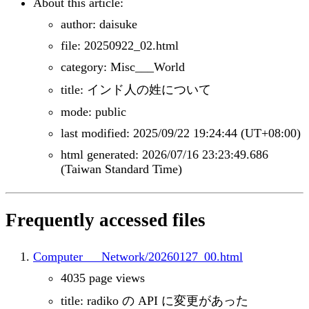
About this article:
author: daisuke
file: 20250922_02.html
category: Misc___World
title: インド人の姓について
mode: public
last modified: 2025/09/22 19:24:44 (UT+08:00)
html generated: 2026/07/16 23:23:49.686
(Taiwan Standard Time)
Frequently accessed files
Computer___Network/20260127_00.html
4035 page views
title: radiko の API に変更があった