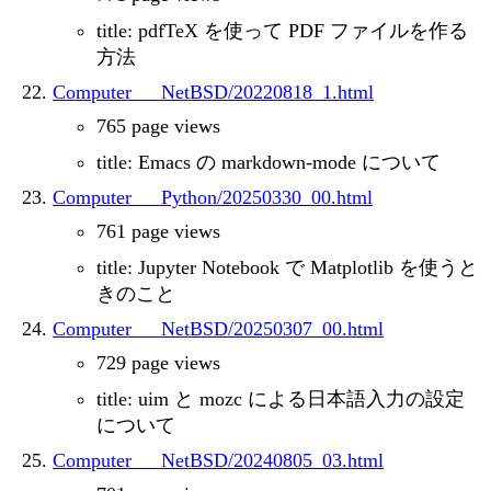
title: pdfTeX を使って PDF ファイルを作る
方法
Computer___NetBSD/20220818_1.html
765 page views
title: Emacs の markdown-mode について
Computer___Python/20250330_00.html
761 page views
title: Jupyter Notebook で Matplotlib を使うと
きのこと
Computer___NetBSD/20250307_00.html
729 page views
title: uim と mozc による日本語入力の設定
について
Computer___NetBSD/20240805_03.html