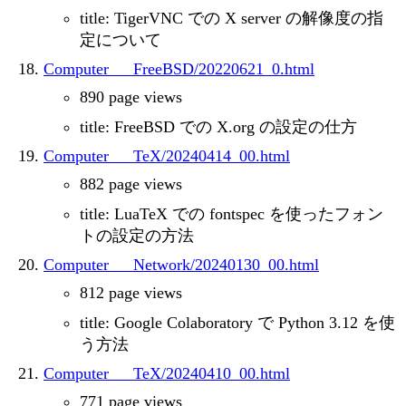
title: TigerVNC での X server の解像度の指
定について
Computer___FreeBSD/20220621_0.html
890 page views
title: FreeBSD での X.org の設定の仕方
Computer___TeX/20240414_00.html
882 page views
title: LuaTeX での fontspec を使ったフォン
トの設定の方法
Computer___Network/20240130_00.html
812 page views
title: Google Colaboratory で Python 3.12 を使
う方法
Computer___TeX/20240410_00.html
771 page views