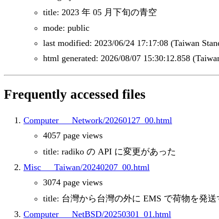
title: 2023 年 05 月下旬の青空
mode: public
last modified: 2023/06/24 17:17:08 (Taiwan Sta
html generated: 2026/08/07 15:30:12.858 (Taiwa
Frequently accessed files
Computer___Network/20260127_00.html
4057 page views
title: radiko の API に変更があった
Misc___Taiwan/20240207_00.html
3074 page views
title: 台灣から台灣の外に EMS で荷物を発
Computer___NetBSD/20250301_01.html