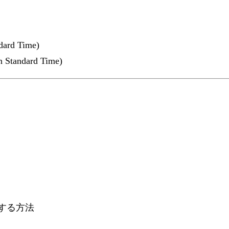
ndard Time)
n Standard Time)
送する方法