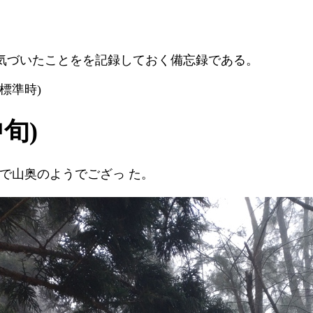
気づいたことをを記録しておく備忘録である。
台灣標準時)
中旬)
まるで山奥のようでござっ た。