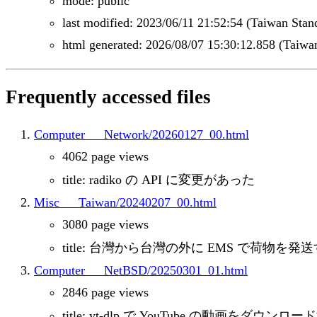
mode: public
last modified: 2023/06/11 21:52:54 (Taiwan Stan
html generated: 2026/08/07 15:30:12.858 (Taiwa
Frequently accessed files
Computer___Network/20260127_00.html
4062 page views
title: radiko の API に変更があった
Misc___Taiwan/20240207_00.html
3080 page views
title: 台灣から台灣の外に EMS で荷物を発
Computer___NetBSD/20250301_01.html
2846 page views
title: yt-dlp で YouTube の動画をダウ