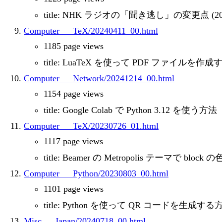
title: NHK ラジオの「聞き逃し」の変更点 (202
Computer___TeX/20240411_00.html
1185 page views
title: LuaTeX を使って PDF ファイルを作
Computer___Network/20241214_00.html
1154 page views
title: Google Colab で Python 3.12 を使う方法
Computer___TeX/20230726_01.html
1117 page views
title: Beamer の Metropolis テーマで blo
Computer___Python/20230803_00.html
1101 page views
title: Python を使って QR コードを生成する
Misc___Japan/20240718_00.html