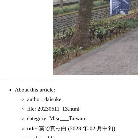
About this article:
author: daisuke
file: 20230611_13.html
category: Misc___Taiwan
title: 霧で真っ白 (2023 年 02 月中旬)