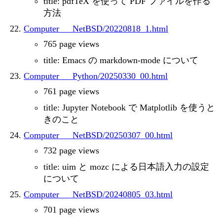
title: pdfTeX を使って PDF ファイルを作る
方法
Computer___NetBSD/20220818_1.html
765 page views
title: Emacs の markdown-mode について
Computer___Python/20250330_00.html
761 page views
title: Jupyter Notebook で Matplotlib を使うと
きのこと
Computer___NetBSD/20250307_00.html
732 page views
title: uim と mozc による日本語入力の設定
について
Computer___NetBSD/20240805_03.html
701 page views