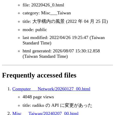
file: 20220426_0.html
category: Misc___Taiwan
title: 大学構内の風景 (2022 年 04 月 25 日)
mode: public
last modified: 2022/04/26 19:25:47 (Taiwan
Standard Time)
html generated: 2026/08/07 15:30:12.858
(Taiwan Standard Time)
Frequently accessed files
Computer___Network/20260127_00.html
4048 page views
title: radiko の API に変更があった
Misc___Taiwan/20240207_00.html