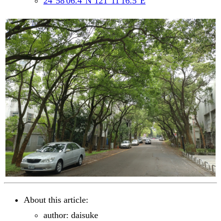
24°58'06.4"N 121°11'16.5"E
About this article:
author: daisuke