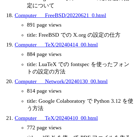
定について
Computer___FreeBSD/20220621_0.html
891 page views
title: FreeBSD での X.org の設定の仕方
Computer___TeX/20240414_00.html
884 page views
title: LuaTeX での fontspec を使ったフォン
トの設定の方法
Computer___Network/20240130_00.html
814 page views
title: Google Colaboratory で Python 3.12 を使
う方法
Computer___TeX/20240410_00.html
772 page views