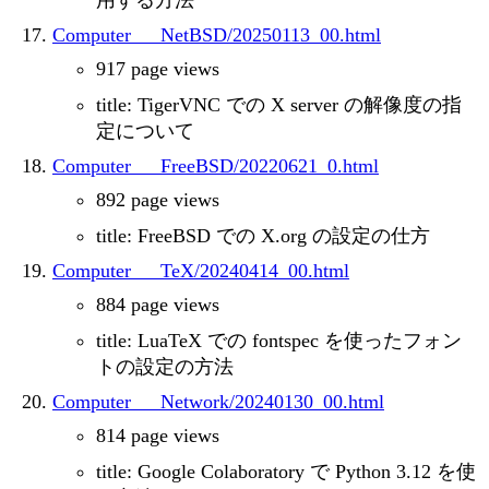
用する方法
Computer___NetBSD/20250113_00.html
917 page views
title: TigerVNC での X server の解像度の指
定について
Computer___FreeBSD/20220621_0.html
892 page views
title: FreeBSD での X.org の設定の仕方
Computer___TeX/20240414_00.html
884 page views
title: LuaTeX での fontspec を使ったフォン
トの設定の方法
Computer___Network/20240130_00.html
814 page views
title: Google Colaboratory で Python 3.12 を使