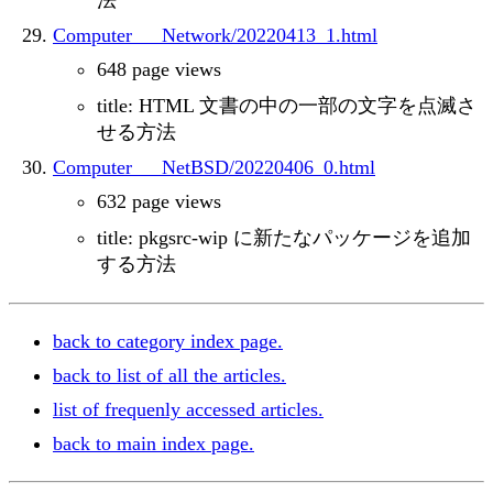
法
Computer___Network/20220413_1.html
648 page views
title: HTML 文書の中の一部の文字を点滅さ
せる方法
Computer___NetBSD/20220406_0.html
632 page views
title: pkgsrc-wip に新たなパッケージを追加
する方法
back to category index page.
back to list of all the articles.
list of frequenly accessed articles.
back to main index page.