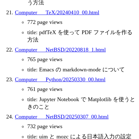
う方法
Computer___TeX/20240410_00.html
772 page views
title: pdfTeX を使って PDF ファイルを作る
方法
Computer___NetBSD/20220818_1.html
765 page views
title: Emacs の markdown-mode について
Computer___Python/20250330_00.html
761 page views
title: Jupyter Notebook で Matplotlib を使うと
きのこと
Computer___NetBSD/20250307_00.html
732 page views
title: uim と mozc による日本語入力の設定