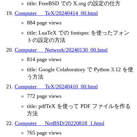
title: FreeBSD での X.org の設定の仕方
Computer___TeX/20240414_00.html
884 page views
title: LuaTeX での fontspec を使ったフォン
トの設定の方法
Computer___Network/20240130_00.html
814 page views
title: Google Colaboratory で Python 3.12 を使
う方法
Computer___TeX/20240410_00.html
772 page views
title: pdfTeX を使って PDF ファイルを作る
方法
Computer___NetBSD/20220818_1.html
765 page views