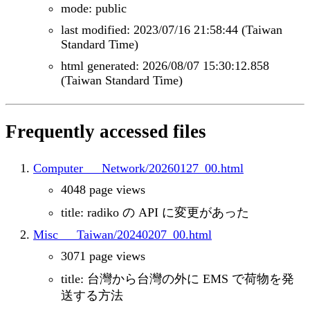
mode: public
last modified: 2023/07/16 21:58:44 (Taiwan
Standard Time)
html generated: 2026/08/07 15:30:12.858
(Taiwan Standard Time)
Frequently accessed files
Computer___Network/20260127_00.html
4048 page views
title: radiko の API に変更があった
Misc___Taiwan/20240207_00.html
3071 page views
title: 台灣から台灣の外に EMS で荷物を発
送する方法