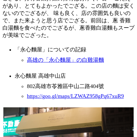
があり、とてもよかったでござる。この店の麵は安く
ないのでござるが、 味も良く、店の雰囲気も良いの
で、また来ようと思う店でござる。前回は、蔥 香雞
白湯麵を食べたのでござるが、蔥香雞白湯麵もスープ
が美味でござった。
「永心麵屋」についての記録
高雄の「永心麵屋」の白雞湯麵
永心麵屋 高雄中山店
802高雄市苓雅區中山二路404號
https://goo.gl/maps/LZWAZ958gPq67xuR9