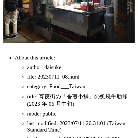
About this article:
author: daisuke
file: 20230711_08.html
category: Food___Taiwan
title: 宵夜街の「香煎小舖」の炙燒牛肋條
(2023 年 06 月中旬)
mode: public
last modified: 2023/07/11 20:31:01 (Taiwan
Standard Time)