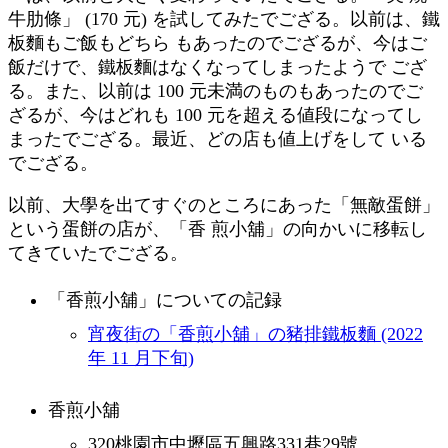
牛肋條」 (170 元) を試してみたでござる。以前は、鐵
板麵もご飯もどちら もあったのでござるが、今はご
飯だけで、鐵板麵はなくなってしまったようで ござ
る。また、以前は 100 元未満のものもあったのでご
ざるが、今はどれも 100 元を超える値段になってし
まったでござる。最近、どの店も値上げをして いる
でござる。
以前、大學を出てすぐのところにあった「無敵蛋餅」
という蛋餅の店が、「香 煎小舖」の向かいに移転し
てきていたでござる。
「香煎小舖」についての記録
宵夜街の「香煎小舖」の豬排鐵板麵 (2022
年 11 月下旬)
香煎小舖
320桃園市中壢區五興路331巷29號