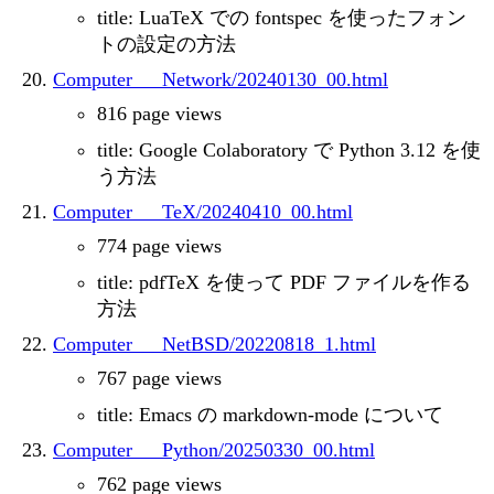
title: LuaTeX での fontspec を使ったフォン
トの設定の方法
Computer___Network/20240130_00.html
816 page views
title: Google Colaboratory で Python 3.12 を使
う方法
Computer___TeX/20240410_00.html
774 page views
title: pdfTeX を使って PDF ファイルを作る
方法
Computer___NetBSD/20220818_1.html
767 page views
title: Emacs の markdown-mode について
Computer___Python/20250330_00.html
762 page views