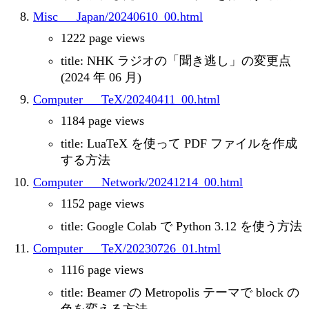
Misc___Japan/20240610_00.html
1222 page views
title: NHK ラジオの「聞き逃し」の変更点
(2024 年 06 月)
Computer___TeX/20240411_00.html
1184 page views
title: LuaTeX を使って PDF ファイルを作成
する方法
Computer___Network/20241214_00.html
1152 page views
title: Google Colab で Python 3.12 を使う方法
Computer___TeX/20230726_01.html
1116 page views
title: Beamer の Metropolis テーマで block の