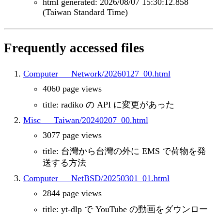
html generated: 2026/08/07 15:30:12.858
(Taiwan Standard Time)
Frequently accessed files
Computer___Network/20260127_00.html
4060 page views
title: radiko の API に変更があった
Misc___Taiwan/20240207_00.html
3077 page views
title: 台灣から台灣の外に EMS で荷物を発
送する方法
Computer___NetBSD/20250301_01.html
2844 page views
title: yt-dlp で YouTube の動画をダウンロー