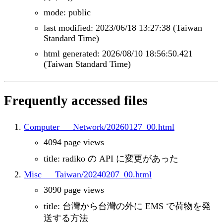
mode: public
last modified: 2023/06/18 13:27:38 (Taiwan
Standard Time)
html generated: 2026/08/10 18:56:50.421
(Taiwan Standard Time)
Frequently accessed files
Computer___Network/20260127_00.html
4094 page views
title: radiko の API に変更があった
Misc___Taiwan/20240207_00.html
3090 page views
title: 台灣から台灣の外に EMS で荷物を発
送する方法