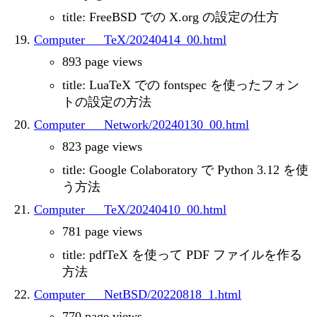
title: FreeBSD での X.org の設定の仕方
Computer___TeX/20240414_00.html
893 page views
title: LuaTeX での fontspec を使ったフォン
トの設定の方法
Computer___Network/20240130_00.html
823 page views
title: Google Colaboratory で Python 3.12 を使
う方法
Computer___TeX/20240410_00.html
781 page views
title: pdfTeX を使って PDF ファイルを作る
方法
Computer___NetBSD/20220818_1.html
770 page views