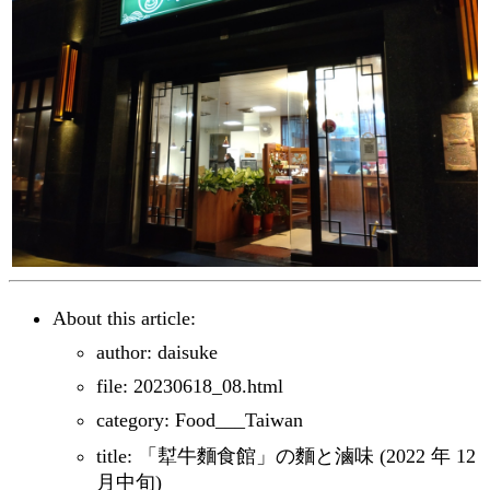
About this article:
author: daisuke
file: 20230618_08.html
category: Food___Taiwan
title: 「犎牛麵食館」の麵と滷味 (2022 年 12
月中旬)