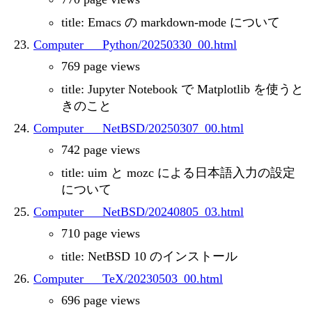
title: Emacs の markdown-mode について
Computer___Python/20250330_00.html
769 page views
title: Jupyter Notebook で Matplotlib を使うと
きのこと
Computer___NetBSD/20250307_00.html
742 page views
title: uim と mozc による日本語入力の設定
について
Computer___NetBSD/20240805_03.html
710 page views
title: NetBSD 10 のインストール
Computer___TeX/20230503_00.html
696 page views