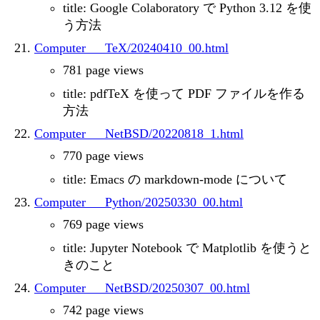
title: Google Colaboratory で Python 3.12 を使
う方法
Computer___TeX/20240410_00.html
781 page views
title: pdfTeX を使って PDF ファイルを作る
方法
Computer___NetBSD/20220818_1.html
770 page views
title: Emacs の markdown-mode について
Computer___Python/20250330_00.html
769 page views
title: Jupyter Notebook で Matplotlib を使うと
きのこと
Computer___NetBSD/20250307_00.html
742 page views