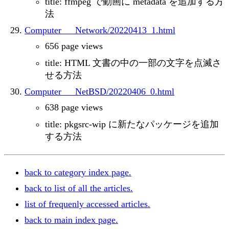
title: ffmpeg で動画に metadata を追加する方
法
Computer___Network/20220413_1.html
656 page views
title: HTML 文書の中の一部の文字を点滅さ
せる方法
Computer___NetBSD/20220406_0.html
638 page views
title: pkgsrc-wip に新たなパッケージを追加
する方法
back to category index page.
back to list of all the articles.
list of frequenly accessed articles.
back to main index page.