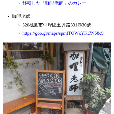
移転した「咖哩老師」のカレー
咖哩老師
320桃園市中壢區五興路331巷36號
https://goo.gl/maps/spmfTQWkYKt7NS8c9