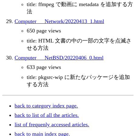
title: ffmpeg で動画に metadata を追加する方
法
Computer___Network/20220413_1.html
650 page views
title: HTML 文書の中の一部の文字を点滅さ
せる方法
Computer___NetBSD/20220406_0.html
633 page views
title: pkgsrc-wip に新たなパッケージを追加
する方法
back to category index page.
back to list of all the articles.
list of frequenly accessed articles.
back to main index page.