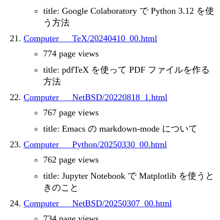
title: Google Colaboratory で Python 3.12 を使
う方法
Computer___TeX/20240410_00.html
774 page views
title: pdfTeX を使って PDF ファイルを作る
方法
Computer___NetBSD/20220818_1.html
767 page views
title: Emacs の markdown-mode について
Computer___Python/20250330_00.html
762 page views
title: Jupyter Notebook で Matplotlib を使うと
きのこと
Computer___NetBSD/20250307_00.html
734 page views