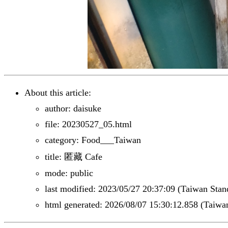
About this article:
author: daisuke
file: 20230527_05.html
category: Food___Taiwan
title: 匿藏 Cafe
mode: public
last modified: 2023/05/27 20:37:09 (Taiwan Sta
html generated: 2026/08/07 15:30:12.858 (Taiwa