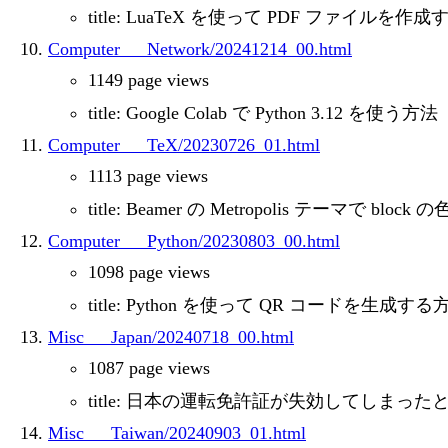
title: LuaTeX を使って PDF ファイルを作
Computer___Network/20241214_00.html
1149 page views
title: Google Colab で Python 3.12 を使う方法
Computer___TeX/20230726_01.html
1113 page views
title: Beamer の Metropolis テーマで blo
Computer___Python/20230803_00.html
1098 page views
title: Python を使って QR コードを生成する
Misc___Japan/20240718_00.html
1087 page views
title: 日本の運転免許証が失効してしま
Misc___Taiwan/20240903_01.html