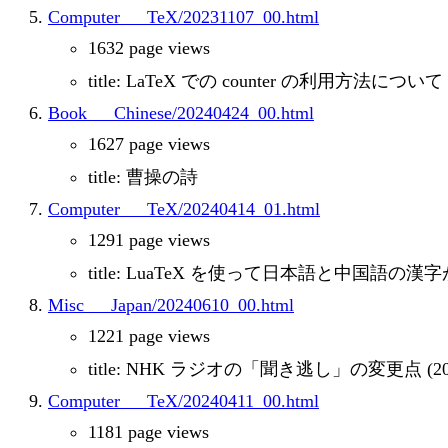
Computer___TeX/20231107_00.html
1632 page views
title: LaTeX での counter の利用方法について
Book___Chinese/20240424_00.html
1627 page views
title: 曹操の詩
Computer___TeX/20240414_01.html
1291 page views
title: LuaTeX を使って日本語と中国語
Misc___Japan/20240610_00.html
1221 page views
title: NHK ラジオの「聞き逃し」の変更点 (202
Computer___TeX/20240411_00.html
1181 page views