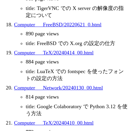
title: TigerVNC での X server の解像度の指
定について
Computer___FreeBSD/20220621_0.html
890 page views
title: FreeBSD での X.org の設定の仕方
Computer___TeX/20240414_00.html
884 page views
title: LuaTeX での fontspec を使ったフォン
トの設定の方法
Computer___Network/20240130_00.html
814 page views
title: Google Colaboratory で Python 3.12 を使
う方法
Computer___TeX/20240410_00.html