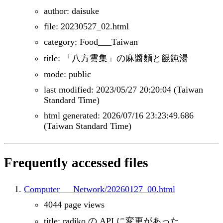
author: daisuke
file: 20230527_02.html
category: Food___Taiwan
title: 「八方雲集」の麻醬麵と餛飩湯
mode: public
last modified: 2023/05/27 20:20:04 (Taiwan
Standard Time)
html generated: 2026/07/16 23:23:49.686
(Taiwan Standard Time)
Frequently accessed files
Computer___Network/20260127_00.html
4044 page views
title: radiko の API に変更があった