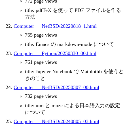
772 page views
title: pdfTeX を使って PDF ファイルを作る
方法
Computer___NetBSD/20220818_1.html
765 page views
title: Emacs の markdown-mode について
Computer___Python/20250330_00.html
761 page views
title: Jupyter Notebook で Matplotlib を使うと
きのこと
Computer___NetBSD/20250307_00.html
732 page views
title: uim と mozc による日本語入力の設定
について
Computer___NetBSD/20240805_03.html