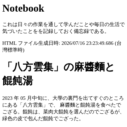
Notebook
これは日々の作業を通して学んだことや毎日の生活で
気づいたことをを記録しておく備忘録である。
HTML ファイル生成日時: 2026/07/16 23:23:49.686 (台
灣標準時)
「八方雲集」の麻醬麵と
餛飩湯
2023 年 05 月中旬に、大學の裏門を出てすぐのところ
にある「八方雲集」で、 麻醬麵と餛飩湯を食べたで
ござる。餛飩は、菜肉大餛飩を選んだのでござるが、
緑色の皮で包んだ餛飩でござった。