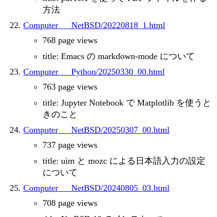
方法
Computer___NetBSD/20220818_1.html
768 page views
title: Emacs の markdown-mode について
Computer___Python/20250330_00.html
763 page views
title: Jupyter Notebook で Matplotlib を使うと
きのこと
Computer___NetBSD/20250307_00.html
737 page views
title: uim と mozc による日本語入力の設定
について
Computer___NetBSD/20240805_03.html
708 page views