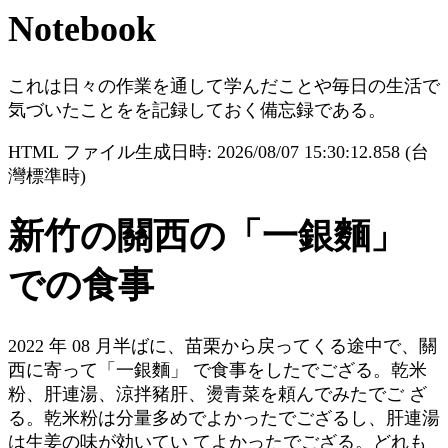
Notebook
これは日々の作業を通して学んだことや毎日の生活で
気づいたことをを記録しておく備忘録である。
HTML ファイル生成日時: 2026/08/07 15:30:12.858 (台
灣標準時)
新竹の關西の「一銀麵」
での食事
2022 年 08 月半ばに、苗栗から戻ってくる途中で、關
西に寄って「一銀麵」 で食事をしたでござる。乾米
粉、肝連湯、涼拌豬肝、燙青菜を頼んでみたでご ざ
る。乾米粉は分量多めでよかったでござるし、肝連湯
は生姜の味が効いてい てよかったでござる。どれも