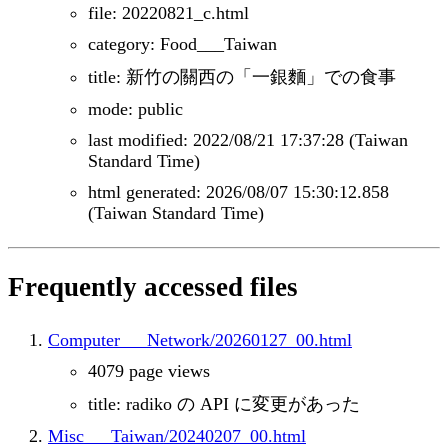
file: 20220821_c.html
category: Food___Taiwan
title: 新竹の關西の「一銀麵」での食事
mode: public
last modified: 2022/08/21 17:37:28 (Taiwan
Standard Time)
html generated: 2026/08/07 15:30:12.858
(Taiwan Standard Time)
Frequently accessed files
Computer___Network/20260127_00.html
4079 page views
title: radiko の API に変更があった
Misc___Taiwan/20240207_00.html