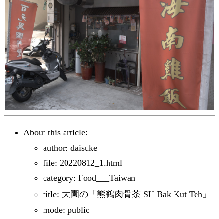
About this article:
author: daisuke
file: 20220812_1.html
category: Food___Taiwan
title: 大園の「熊鶴肉骨茶 SH Bak Kut Teh」
mode: public