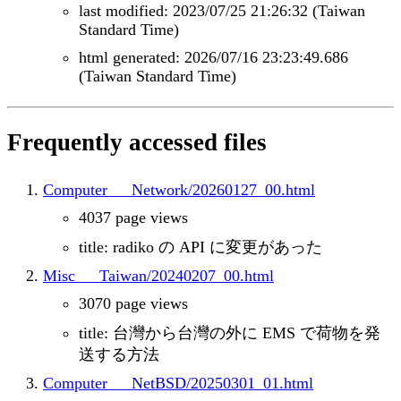
last modified: 2023/07/25 21:26:32 (Taiwan
Standard Time)
html generated: 2026/07/16 23:23:49.686
(Taiwan Standard Time)
Frequently accessed files
Computer___Network/20260127_00.html
4037 page views
title: radiko の API に変更があった
Misc___Taiwan/20240207_00.html
3070 page views
title: 台灣から台灣の外に EMS で荷物を発
送する方法
Computer___NetBSD/20250301_01.html