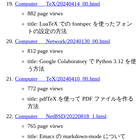
Computer___TeX/20240414_00.html
882 page views
title: LuaTeX での fontspec を使ったフォン
トの設定の方法
Computer___Network/20240130_00.html
812 page views
title: Google Colaboratory で Python 3.12 を使
う方法
Computer___TeX/20240410_00.html
772 page views
title: pdfTeX を使って PDF ファイルを作る
方法
Computer___NetBSD/20220818_1.html
765 page views
title: Emacs の markdown-mode について