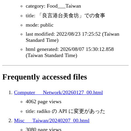
category: Food___Taiwan
title: 「良言港台美食坊」での食事
mode: public
last modified: 2022/08/23 17:25:52 (Taiwan
Standard Time)
html generated: 2026/08/07 15:30:12.858
(Taiwan Standard Time)
Frequently accessed files
Computer___Network/20260127_00.html
4062 page views
title: radiko の API に変更があった
Misc___Taiwan/20240207_00.html
3080 page views