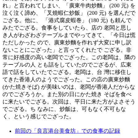
れ」と言われてしまい、「廣東牛肉炒麵」 (200 元) を
泣く泣く諦め、「叉燒蝦仁炒飯」 (200 元) を選んだで
ござる。他に、 「港式腐皮蝦巻」 (180 元) も頼んで
みたでござる。食事をしていたら、店の 老闆と思し
き人がわざわざテーブルまでやってきて、「今日は慌
ただしかった ので、廣東炒麵を作れず大変に申し訳
ないことにござった」と言ってくれたで ござる。非
常に好感度の高い老闆でござった。この老闆は、隣の
テーブルの人 とも話をしていたのでござるが、広東
語で話をしていたでござる。老闆は、台 灣に移住し
てきた香港人のようでござった。この店の廣東炒麵
(かた焼きそば) が美味いのは、老闆が香港人だからな
のでござろうか。また別の日にかた焼き そばを食べ
に来たいでござる。次回は、平日に来た方がよさそう
でござる。ち なみに、炒飯は、可もなく不可もな
く、という感じでござった。
前回の「良言港台美食坊」での食事の記録