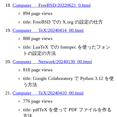
Computer___FreeBSD/20220621_0.html
894 page views
title: FreeBSD での X.org の設定の仕方
Computer___TeX/20240414_00.html
888 page views
title: LuaTeX での fontspec を使ったフォン
トの設定の方法
Computer___Network/20240130_00.html
818 page views
title: Google Colaboratory で Python 3.12 を使
う方法
Computer___TeX/20240410_00.html
776 page views
title: pdfTeX を使って PDF ファイルを作る
方法