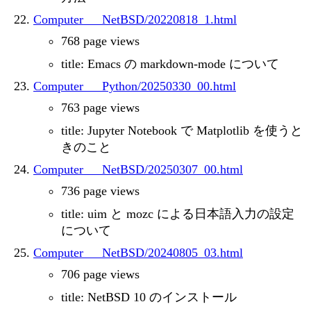
Computer___NetBSD/20220818_1.html
768 page views
title: Emacs の markdown-mode について
Computer___Python/20250330_00.html
763 page views
title: Jupyter Notebook で Matplotlib を使うと
きのこと
Computer___NetBSD/20250307_00.html
736 page views
title: uim と mozc による日本語入力の設定
について
Computer___NetBSD/20240805_03.html
706 page views
title: NetBSD 10 のインストール