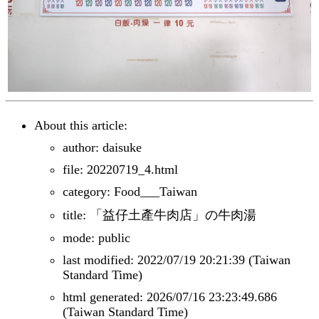
About this article:
author: daisuke
file: 20220719_4.html
category: Food___Taiwan
title: 「益仔土產牛肉店」の牛肉湯
mode: public
last modified: 2022/07/19 20:21:39 (Taiwan
Standard Time)
html generated: 2026/07/16 23:23:49.686
(Taiwan Standard Time)