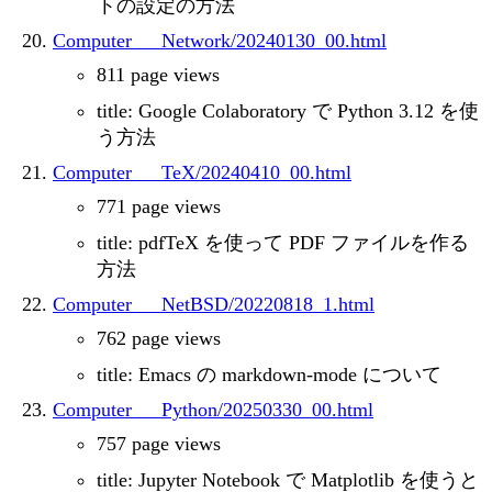
トの設定の方法
Computer___Network/20240130_00.html
811 page views
title: Google Colaboratory で Python 3.12 を使
う方法
Computer___TeX/20240410_00.html
771 page views
title: pdfTeX を使って PDF ファイルを作る
方法
Computer___NetBSD/20220818_1.html
762 page views
title: Emacs の markdown-mode について
Computer___Python/20250330_00.html
757 page views
title: Jupyter Notebook で Matplotlib を使うと