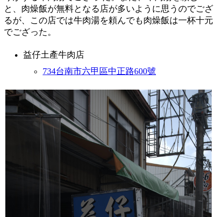
と、肉燥飯が無料となる店が多いように思うのでござ
るが、この店では牛肉湯を頼んでも肉燥飯は一杯十元
でござった。
益仔土產牛肉店
734台南市六甲區中正路600號