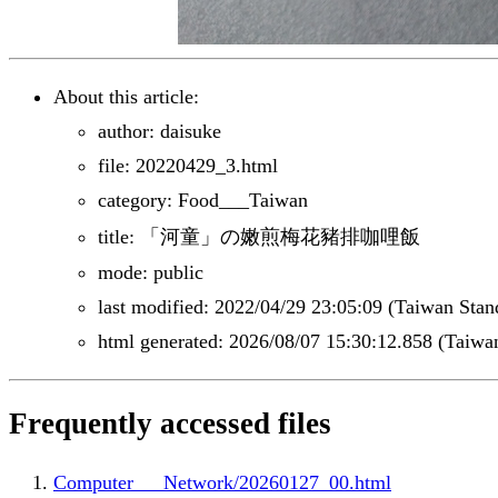
About this article:
author: daisuke
file: 20220429_3.html
category: Food___Taiwan
title: 「河童」の嫩煎梅花豬排咖哩飯
mode: public
last modified: 2022/04/29 23:05:09 (Taiwan Sta
html generated: 2026/08/07 15:30:12.858 (Taiwa
Frequently accessed files
Computer___Network/20260127_00.html