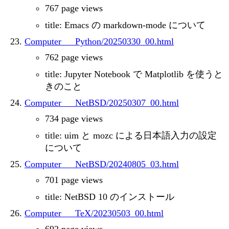
767 page views
title: Emacs の markdown-mode について
Computer___Python/20250330_00.html
762 page views
title: Jupyter Notebook で Matplotlib を使うと
きのこと
Computer___NetBSD/20250307_00.html
734 page views
title: uim と mozc による日本語入力の設定
について
Computer___NetBSD/20240805_03.html
701 page views
title: NetBSD 10 のインストール
Computer___TeX/20230503_00.html