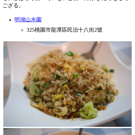
ござる。
明湖山水園
325桃園市龍潭區民治十八街2號