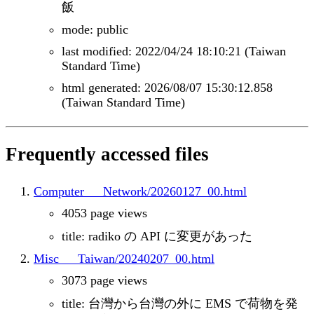
飯
mode: public
last modified: 2022/04/24 18:10:21 (Taiwan
Standard Time)
html generated: 2026/08/07 15:30:12.858
(Taiwan Standard Time)
Frequently accessed files
Computer___Network/20260127_00.html
4053 page views
title: radiko の API に変更があった
Misc___Taiwan/20240207_00.html
3073 page views
title: 台灣から台灣の外に EMS で荷物を発