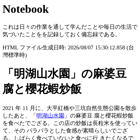
Notebook
これは日々の作業を通して学んだことや毎日の生活で
気づいたことをを記録しておく備忘録である。
HTML ファイル生成日時: 2026/08/07 15:30:12.858 (台
灣標準時)
「明湖山水園」の麻婆豆
腐と櫻花蝦炒飯
2021 年 11 月に、大平紅橋や三坑自然生態公園を散歩
したあと、「
明湖山水園
」の麻婆豆 腐と櫻花蝦炒飯
を食べたでござる。この店の炒飯は長粒米を使ってい
て、その パラパラとした食感が素晴らしいでござ
る。しばらく食べていないと食べに行 きたくなるで