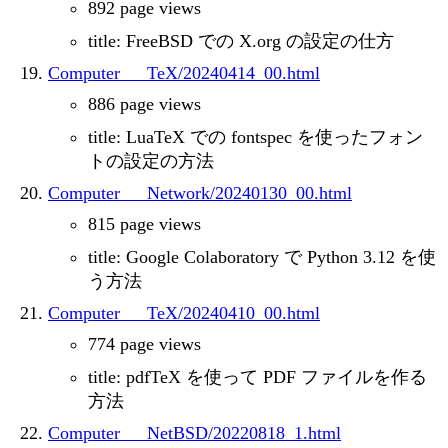
892 page views
title: FreeBSD での X.org の設定の仕方
Computer___TeX/20240414_00.html
886 page views
title: LuaTeX での fontspec を使ったフォン
トの設定の方法
Computer___Network/20240130_00.html
815 page views
title: Google Colaboratory で Python 3.12 を使
う方法
Computer___TeX/20240410_00.html
774 page views
title: pdfTeX を使って PDF ファイルを作る
方法
Computer___NetBSD/20220818_1.html