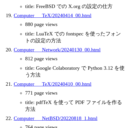
title: FreeBSD での X.org の設定の仕方
Computer___TeX/20240414_00.html
880 page views
title: LuaTeX での fontspec を使ったフォン
トの設定の方法
Computer___Network/20240130_00.html
812 page views
title: Google Colaboratory で Python 3.12 を使
う方法
Computer___TeX/20240410_00.html
771 page views
title: pdfTeX を使って PDF ファイルを作る
方法
Computer___NetBSD/20220818_1.html
764 page views