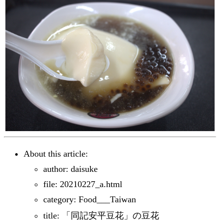
About this article:
author: daisuke
file: 20210227_a.html
category: Food___Taiwan
title: 「同記安平豆花」の豆花