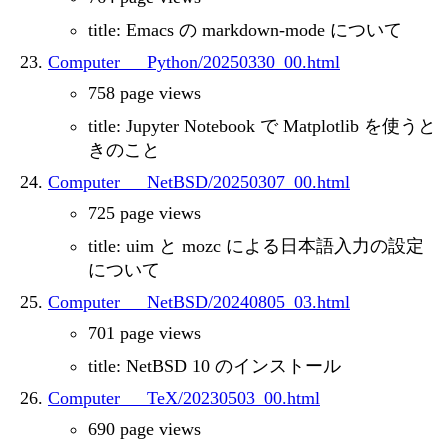
title: Emacs の markdown-mode について
Computer___Python/20250330_00.html
758 page views
title: Jupyter Notebook で Matplotlib を使うと
きのこと
Computer___NetBSD/20250307_00.html
725 page views
title: uim と mozc による日本語入力の設定
について
Computer___NetBSD/20240805_03.html
701 page views
title: NetBSD 10 のインストール
Computer___TeX/20230503_00.html
690 page views