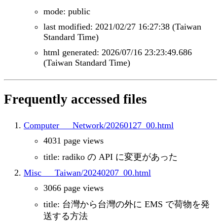
mode: public
last modified: 2021/02/27 16:27:38 (Taiwan
Standard Time)
html generated: 2026/07/16 23:23:49.686
(Taiwan Standard Time)
Frequently accessed files
Computer___Network/20260127_00.html
4031 page views
title: radiko の API に変更があった
Misc___Taiwan/20240207_00.html
3066 page views
title: 台灣から台灣の外に EMS で荷物を発
送する方法