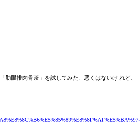
「肋眼排肉骨茶」を試してみた。悪くはないけ れど、
AA%A8%E8%8C%B6%E5%85%89%E8%8F%AF%E5%BA%97