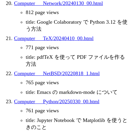
Computer___Network/20240130_00.html
812 page views
title: Google Colaboratory で Python 3.12 を使
う方法
Computer___TeX/20240410_00.html
771 page views
title: pdfTeX を使って PDF ファイルを作る
方法
Computer___NetBSD/20220818_1.html
765 page views
title: Emacs の markdown-mode について
Computer___Python/20250330_00.html
761 page views
title: Jupyter Notebook で Matplotlib を使うと
きのこと