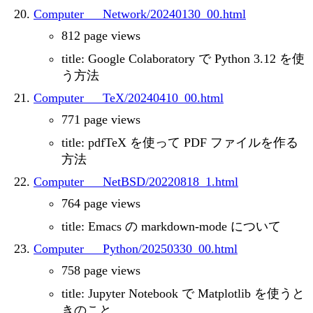
Computer___Network/20240130_00.html
812 page views
title: Google Colaboratory で Python 3.12 を使
う方法
Computer___TeX/20240410_00.html
771 page views
title: pdfTeX を使って PDF ファイルを作る
方法
Computer___NetBSD/20220818_1.html
764 page views
title: Emacs の markdown-mode について
Computer___Python/20250330_00.html
758 page views
title: Jupyter Notebook で Matplotlib を使うと
きのこと