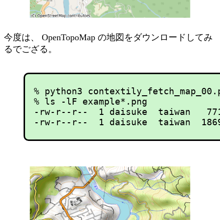
今度は、 OpenTopoMap の地図をダウンロードしてみ
るでござる。
% python3 contextily_fetch_map_00.
% ls -lF example*.png

-rw-r--r--  1 daisuke  taiwan   771