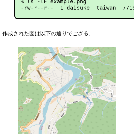
% ls -lF example.png 

作成された図は以下の通りでござる。