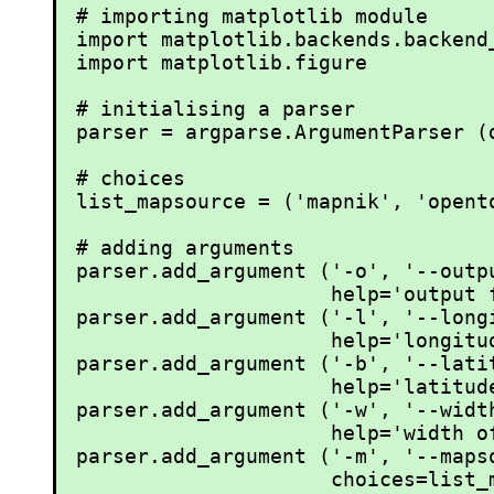
# importing matplotlib module

import matplotlib.backends.backend_
import matplotlib.figure

# initialising a parser

parser = argparse.ArgumentParser (
# choices

list_mapsource = ('mapnik', 'opento
# adding arguments

parser.add_argument ('-o', '--outpu
                     help='output f
parser.add_argument ('-l', '--long
                     help='longitud
parser.add_argument ('-b', '--lati
                     help='latitude
parser.add_argument ('-w', '--widt
                     help='width o
parser.add_argument ('-m', '--mapso
                     choices=list_m