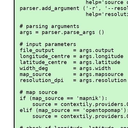
                     help='source o
parser.add_argument ('-r', '--reso
                     help='resolut
# parsing arguments

args = parser.parse_args ()

# input parameters

file_output      = args.output

longitude_centre = args.longitude

latitude_centre  = args.latitude

width_deg        = args.width

map_source       = args.mapsource

resolution_dpi   = args.resolution

# map source

if (map_source == 'mapnik'):

    source = contextily.providers.O
elif (map_source == 'opentopomap'):
    source = contextily.providers.O