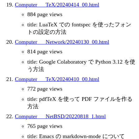
Computer___TeX/20240414_00.html
884 page views
title: LuaTeX での fontspec を使ったフォン
トの設定の方法
Computer___Network/20240130_00.html
814 page views
title: Google Colaboratory で Python 3.12 を使
う方法
Computer___TeX/20240410_00.html
772 page views
title: pdfTeX を使って PDF ファイルを作る
方法
Computer___NetBSD/20220818_1.html
765 page views
title: Emacs の markdown-mode について