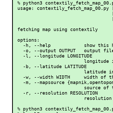
% python3 contextily_fetch_map_00.p
usage: contextily_fetch_map_00.py 
                                  [
                                  
fetching map using contextily

options:

  -h, --help            show this h
  -o, --output OUTPUT   output file
  -l, --longitude LONGITUDE

                        longitude i
  -b, --latitude LATITUDE

                        latitude in
  -w, --width WIDTH     width of t
  -m, --mapsource {mapnik,opentopom
                        source of t
  -r, --resolution RESOLUTION

                        resolution
% python3 contextily_fetch_map_00.