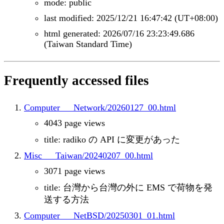
mode: public
last modified: 2025/12/21 16:47:42 (UT+08:00)
html generated: 2026/07/16 23:23:49.686
(Taiwan Standard Time)
Frequently accessed files
Computer___Network/20260127_00.html
4043 page views
title: radiko の API に変更があった
Misc___Taiwan/20240207_00.html
3071 page views
title: 台灣から台灣の外に EMS で荷物を発
送する方法
Computer___NetBSD/20250301_01.html