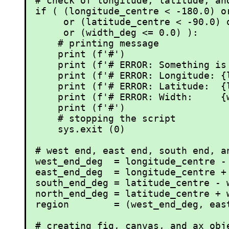
# check of longitude, latitude, and
if ( (longitude_centre < -180.0) o
     or (latitude_centre < -90.0) 
     or (width_deg <= 0.0) ):

    # printing message

    print (f'#')

    print (f'# ERROR: Something is
    print (f'# ERROR: Longitude: {l
    print (f'# ERROR: Latitude:  {l
    print (f'# ERROR: Width:     {w
    print (f'#')

    # stopping the script

    sys.exit (0)

# west end, east end, south end, a
west_end_deg  = longitude_centre - 
east_end_deg  = longitude_centre + 
south_end_deg = latitude_centre - w
north_end_deg = latitude_centre + w
region        = (west_end_deg, eas
# creating fig, canvas, and ax obje