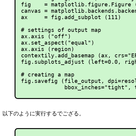
fig    = matplotlib.figure.Figure (
canvas = matplotlib.backends.backen
ax     = fig.add_subplot (111)

# settings of output map

ax.axis ("off")

ax.set_aspect("equal")

ax.axis (region)

contextily.add_basemap (ax, crs="EP
fig.subplots_adjust (left=0.0, righ
# creating a map

fig.savefig (file_output, dpi=resol
以下のように実行するでござる。