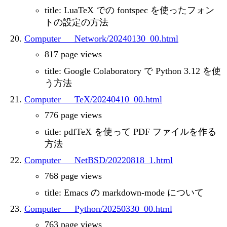
title: LuaTeX での fontspec を使ったフォン
トの設定の方法
Computer___Network/20240130_00.html
817 page views
title: Google Colaboratory で Python 3.12 を使
う方法
Computer___TeX/20240410_00.html
776 page views
title: pdfTeX を使って PDF ファイルを作る
方法
Computer___NetBSD/20220818_1.html
768 page views
title: Emacs の markdown-mode について
Computer___Python/20250330_00.html
763 page views