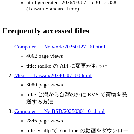
html generated: 2026/08/07 15:30:12.858
(Taiwan Standard Time)
Frequently accessed files
Computer___Network/20260127_00.html
4062 page views
title: radiko の API に変更があった
Misc___Taiwan/20240207_00.html
3080 page views
title: 台灣から台灣の外に EMS で荷物を発
送する方法
Computer___NetBSD/20250301_01.html
2846 page views
title: yt-dlp で YouTube の動画をダウンロー