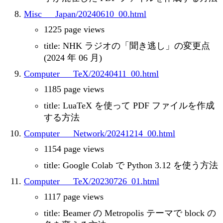
Misc___Japan/20240610_00.html
1225 page views
title: NHK ラジオの「聞き逃し」の変更点
(2024 年 06 月)
Computer___TeX/20240411_00.html
1185 page views
title: LuaTeX を使って PDF ファイルを作成
する方法
Computer___Network/20241214_00.html
1154 page views
title: Google Colab で Python 3.12 を使う方法
Computer___TeX/20230726_01.html
1117 page views
title: Beamer の Metropolis テーマで block の