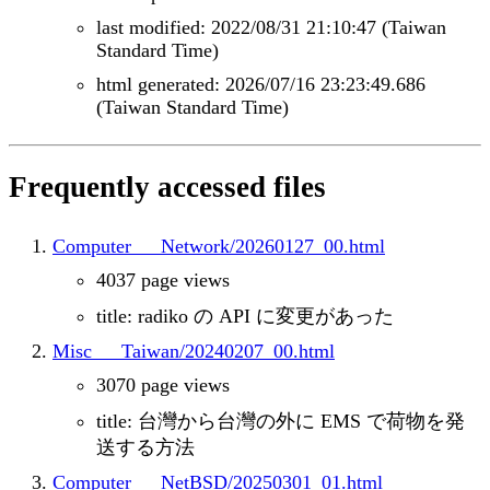
last modified: 2022/08/31 21:10:47 (Taiwan
Standard Time)
html generated: 2026/07/16 23:23:49.686
(Taiwan Standard Time)
Frequently accessed files
Computer___Network/20260127_00.html
4037 page views
title: radiko の API に変更があった
Misc___Taiwan/20240207_00.html
3070 page views
title: 台灣から台灣の外に EMS で荷物を発
送する方法
Computer___NetBSD/20250301_01.html