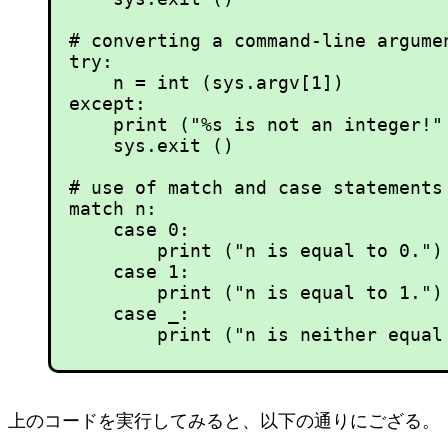
# converting a command-line argumen
try:

    n = int (sys.argv[1])

except:

    print ("%s is not an integer!" 
    sys.exit ()

# use of match and case statements

match n:

    case 0:

        print ("n is equal to 0.")

    case 1:

        print ("n is equal to 1.")

    case _:

上のコードを実行してみると、以下の通りにござる。