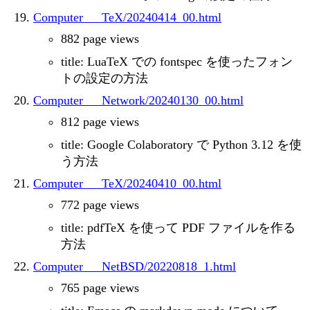
Computer___TeX/20240414_00.html
882 page views
title: LuaTeX での fontspec を使ったフォン
トの設定の方法
Computer___Network/20240130_00.html
812 page views
title: Google Colaboratory で Python 3.12 を使
う方法
Computer___TeX/20240410_00.html
772 page views
title: pdfTeX を使って PDF ファイルを作る
方法
Computer___NetBSD/20220818_1.html
765 page views