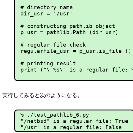
# directory name

dir_usr = '/usr'

# constructing pathlib object

p_usr = pathlib.Path (dir_usr)

# regular file check

regularfile_usr = p_usr.is_file ()

# printing result

実行してみると次のようになる。
% ./test_pathlib_6.py

"/netbsd" is a regular file: True
