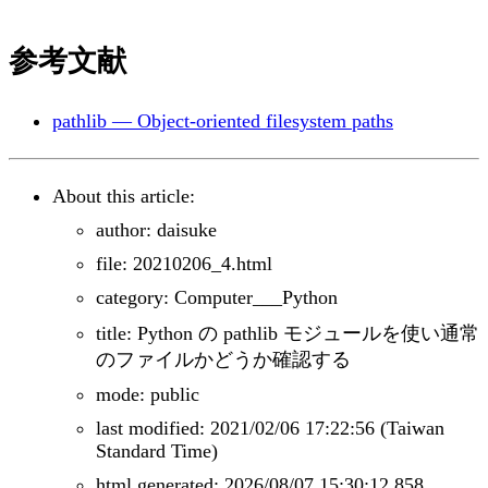
参考文献
pathlib — Object-oriented filesystem paths
About this article:
author: daisuke
file: 20210206_4.html
category: Computer___Python
title: Python の pathlib モジュールを使い通常
のファイルかどうか確認する
mode: public
last modified: 2021/02/06 17:22:56 (Taiwan
Standard Time)
html generated: 2026/08/07 15:30:12.858