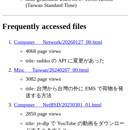
(Taiwan Standard Time)
Frequently accessed files
Computer___Network/20260127_00.html
4068 page views
title: radiko の API に変更があった
Misc___Taiwan/20240207_00.html
3082 page views
title: 台灣から台灣の外に EMS で荷物を発
送する方法
Computer___NetBSD/20250301_01.html
2850 page views
title: yt-dlp で YouTube の動画をダウンロー