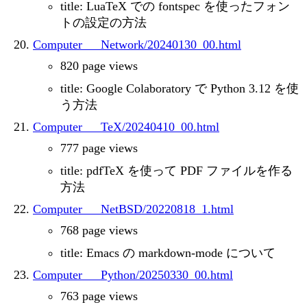
title: LuaTeX での fontspec を使ったフォン
トの設定の方法
Computer___Network/20240130_00.html
820 page views
title: Google Colaboratory で Python 3.12 を使
う方法
Computer___TeX/20240410_00.html
777 page views
title: pdfTeX を使って PDF ファイルを作る
方法
Computer___NetBSD/20220818_1.html
768 page views
title: Emacs の markdown-mode について
Computer___Python/20250330_00.html
763 page views