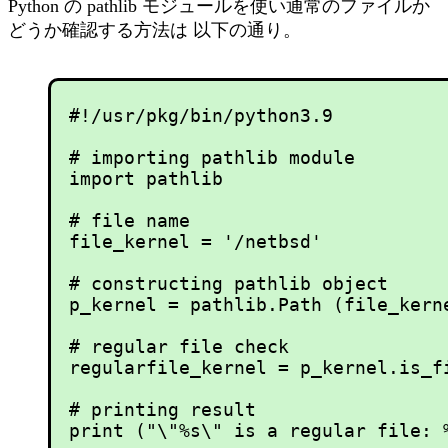
Python の pathlib モジュールを使い通常のファイルか
どうか確認する方法は 以下の通り。
#!/usr/pkg/bin/python3.9

# importing pathlib module

import pathlib

# file name

file_kernel = '/netbsd'

# constructing pathlib object

p_kernel = pathlib.Path (file_kerne
# regular file check

regularfile_kernel = p_kernel.is_fi
# printing result

print ("\"%s\" is a regular file: 