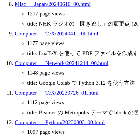
Misc___Japan/20240610_00.html
1217 page views
title: NHK ラジオの「聞き逃し」の変更点 (202
Computer___TeX/20240411_00.html
1177 page views
title: LuaTeX を使って PDF ファイルを作
Computer___Network/20241214_00.html
1148 page views
title: Google Colab で Python 3.12 を使う方法
Computer___TeX/20230726_01.html
1112 page views
title: Beamer の Metropolis テーマで blo
Computer___Python/20230803_00.html
1097 page views