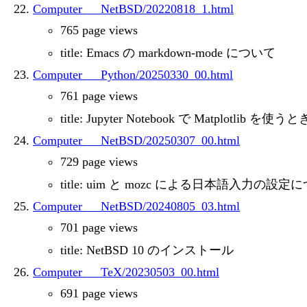
Computer___NetBSD/20220818_1.html
765 page views
title: Emacs の markdown-mode について
Computer___Python/20250330_00.html
761 page views
title: Jupyter Notebook で Matplotlib を
Computer___NetBSD/20250307_00.html
729 page views
title: uim と mozc による日本語入力の設定
Computer___NetBSD/20240805_03.html
701 page views
title: NetBSD 10 のインストール
Computer___TeX/20230503_00.html
691 page views