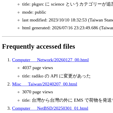
title: pkgsrc に science というカテゴリ
mode: public
last modified: 2023/10/10 18:32:53 (Taiwan Sta
html generated: 2026/07/16 23:23:49.686 (Taiwa
Frequently accessed files
Computer___Network/20260127_00.html
4037 page views
title: radiko の API に変更があった
Misc___Taiwan/20240207_00.html
3070 page views
title: 台灣から台灣の外に EMS で荷物を発
Computer___NetBSD/20250301_01.html