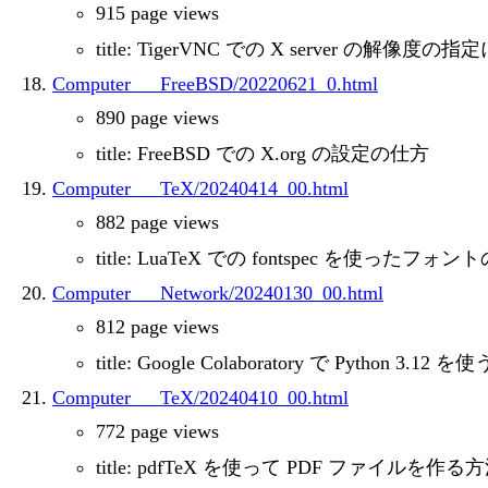
915 page views
title: TigerVNC での X server の解像度の
Computer___FreeBSD/20220621_0.html
890 page views
title: FreeBSD での X.org の設定の仕方
Computer___TeX/20240414_00.html
882 page views
title: LuaTeX での fontspec を使ったフ
Computer___Network/20240130_00.html
812 page views
title: Google Colaboratory で Python 3.12 
Computer___TeX/20240410_00.html
772 page views
title: pdfTeX を使って PDF ファイルを作る