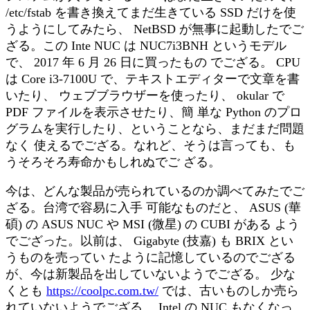
/etc/fstab を書き換えてまだ生きている SSD だけを使
うようにしてみたら、 NetBSD が無事に起動したでご
ざる。この Inte NUC は NUC7i3BNH というモデル
で、 2017 年 6 月 26 日に買ったもの でござる。 CPU
は Core i3-7100U で、テキストエディターで文章を書
いたり、 ウェブブラウザーを使ったり、 okular で
PDF ファイルを表示させたり、簡 単な Python のプロ
グラムを実行したり、ということなら、まだまだ問題
なく 使えるでござる。なれど、そうは言っても、も
うそろそろ寿命かもしれぬでご ざる。
今は、どんな製品が売られているのか調べてみたでご
ざる。台湾で容易に入手 可能なものだと、 ASUS (華
碩) の ASUS NUC や MSI (微星) の CUBI がある よう
でござった。以前は、 Gigabyte (技嘉) も BRIX とい
うものを売ってい たように記憶しているのでござる
が、今は新製品を出していないようでござる。 少な
くとも
https://coolpc.com.tw/
では、古いものしか売ら
れていないようでござる。 Intel の NUC もなくなっ