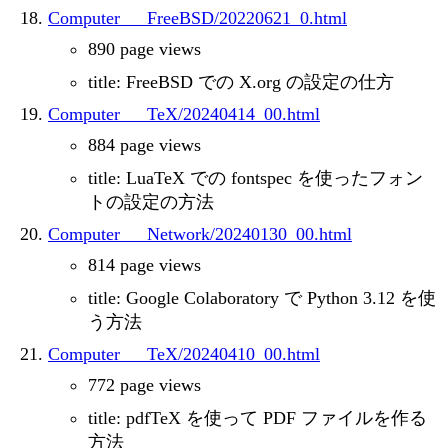
Computer___FreeBSD/20220621_0.html
890 page views
title: FreeBSD での X.org の設定の仕方
Computer___TeX/20240414_00.html
884 page views
title: LuaTeX での fontspec を使ったフォン
トの設定の方法
Computer___Network/20240130_00.html
814 page views
title: Google Colaboratory で Python 3.12 を使
う方法
Computer___TeX/20240410_00.html
772 page views
title: pdfTeX を使って PDF ファイルを作る
方法