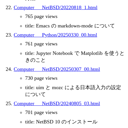
Computer___NetBSD/20220818_1.html
765 page views
title: Emacs の markdown-mode について
Computer___Python/20250330_00.html
761 page views
title: Jupyter Notebook で Matplotlib を使うと
きのこと
Computer___NetBSD/20250307_00.html
730 page views
title: uim と mozc による日本語入力の設定
について
Computer___NetBSD/20240805_03.html
701 page views
title: NetBSD 10 のインストール