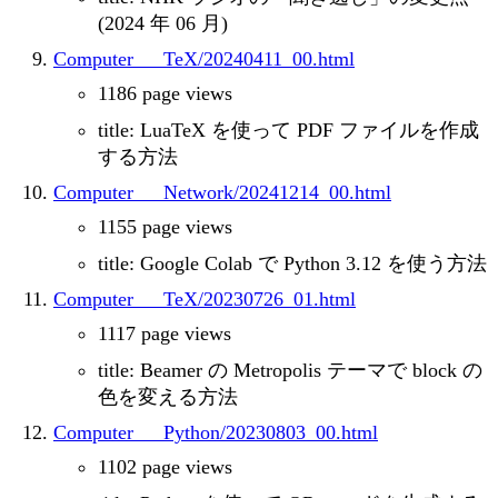
(2024 年 06 月)
Computer___TeX/20240411_00.html
1186 page views
title: LuaTeX を使って PDF ファイルを作成
する方法
Computer___Network/20241214_00.html
1155 page views
title: Google Colab で Python 3.12 を使う方法
Computer___TeX/20230726_01.html
1117 page views
title: Beamer の Metropolis テーマで block の
色を変える方法
Computer___Python/20230803_00.html
1102 page views