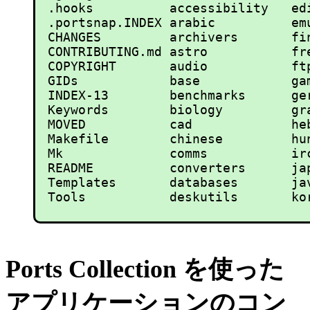
.hooks          accessibility   ed
.portsnap.INDEX arabic          em
CHANGES         archivers       fi
CONTRIBUTING.md astro           fr
COPYRIGHT       audio           ft
GIDs            base            ga
INDEX-13        benchmarks      ge
Keywords        biology         gr
MOVED           cad             he
Makefile        chinese         hu
Mk              comms           ir
README          converters      ja
Templates       databases       ja
Ports Collection を使った
アプリケーションのコン