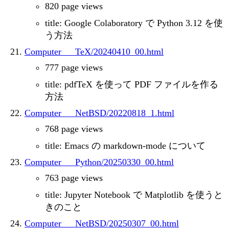
820 page views
title: Google Colaboratory で Python 3.12 を使
う方法
Computer___TeX/20240410_00.html
777 page views
title: pdfTeX を使って PDF ファイルを作る
方法
Computer___NetBSD/20220818_1.html
768 page views
title: Emacs の markdown-mode について
Computer___Python/20250330_00.html
763 page views
title: Jupyter Notebook で Matplotlib を使うと
きのこと
Computer___NetBSD/20250307_00.html