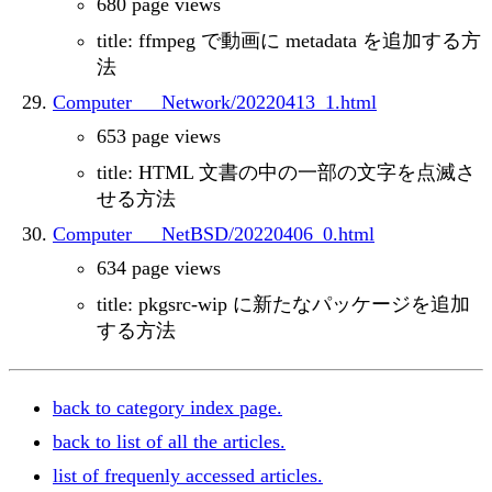
680 page views
title: ffmpeg で動画に metadata を追加する方
法
Computer___Network/20220413_1.html
653 page views
title: HTML 文書の中の一部の文字を点滅さ
せる方法
Computer___NetBSD/20220406_0.html
634 page views
title: pkgsrc-wip に新たなパッケージを追加
する方法
back to category index page.
back to list of all the articles.
list of frequenly accessed articles.