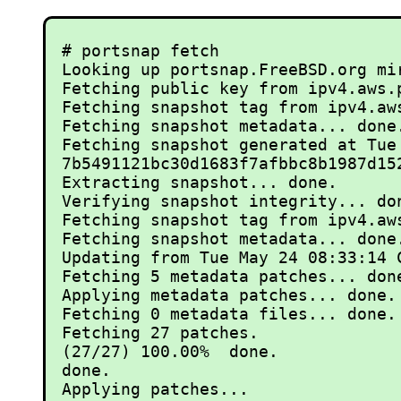
# portsnap fetch

Looking up portsnap.FreeBSD.org mir
Fetching public key from ipv4.aws.p
Fetching snapshot tag from ipv4.aw
Fetching snapshot metadata... done.
Fetching snapshot generated at Tue 
7b5491121bc30d1683f7afbbc8b1987d15
Extracting snapshot... done.

Verifying snapshot integrity... don
Fetching snapshot tag from ipv4.aw
Fetching snapshot metadata... done.
Updating from Tue May 24 08:33:14 
Fetching 5 metadata patches... done
Applying metadata patches... done.

Fetching 0 metadata files... done.

Fetching 27 patches. 

(27/27) 100.00%  done.             
done.

Applying patches... 
