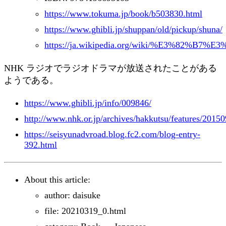
https://www.tokuma.jp/book/b503830.html
https://www.ghibli.jp/shuppan/old/pickup/shuna/
https://ja.wikipedia.org/wiki/%E3%82
NHK ラジオでラジオドラマが放送されたことがある
ようである。
https://www.ghibli.jp/info/009846/
http://www.nhk.or.jp/archives/hakkutsu/features/20150
https://seisyunadvroad.blog.fc2.com/blog-entry-
392.html
About this article:
author: daisuke
file: 20210319_0.html