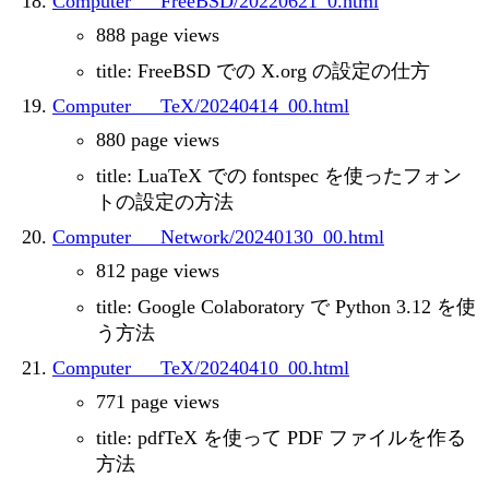
Computer___FreeBSD/20220621_0.html
888 page views
title: FreeBSD での X.org の設定の仕方
Computer___TeX/20240414_00.html
880 page views
title: LuaTeX での fontspec を使ったフォン
トの設定の方法
Computer___Network/20240130_00.html
812 page views
title: Google Colaboratory で Python 3.12 を使
う方法
Computer___TeX/20240410_00.html
771 page views
title: pdfTeX を使って PDF ファイルを作る
方法