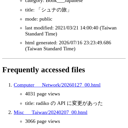
category: Book___Japanese
title: 「シュナの旅」
mode: public
last modified: 2021/03/21 14:00:40 (Taiwan
Standard Time)
html generated: 2026/07/16 23:23:49.686
(Taiwan Standard Time)
Frequently accessed files
Computer___Network/20260127_00.html
4031 page views
title: radiko の API に変更があった
Misc___Taiwan/20240207_00.html
3066 page views