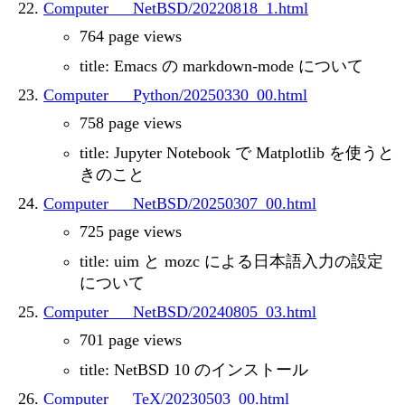
Computer___NetBSD/20220818_1.html
764 page views
title: Emacs の markdown-mode について
Computer___Python/20250330_00.html
758 page views
title: Jupyter Notebook で Matplotlib を使うと
きのこと
Computer___NetBSD/20250307_00.html
725 page views
title: uim と mozc による日本語入力の設定
について
Computer___NetBSD/20240805_03.html
701 page views
title: NetBSD 10 のインストール
Computer___TeX/20230503_00.html